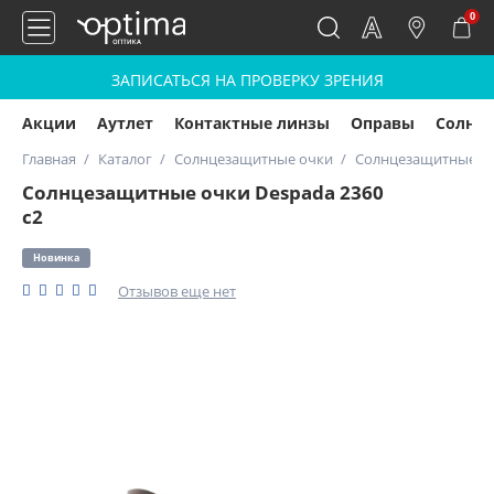
0
ЗАПИСАТЬСЯ НА ПРОВЕРКУ ЗРЕНИЯ
Акции
Аутлет
Контактные линзы
Оправы
Солнц
Главная
Каталог
Солнцезащитные очки
Солнцезащитные оч
Солнцезащитные очки Despada 2360
с2
Новинка
Отзывов еще нет