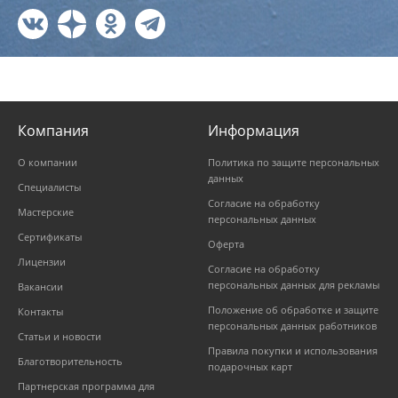
Компания
Информация
О компании
Политика по защите персональных
данных
Специалисты
Согласие на обработку
Мастерские
персональных данных
Сертификаты
Оферта
Лицензии
Согласие на обработку
персональных данных для рекламы
Вакансии
Положение об обработке и защите
Контакты
персональных данных работников
Статьи и новости
Правила покупки и использования
Благотворительность
подарочных карт
Партнерская программа для