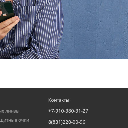
Контакты
+7-910-380-31-27
ые линзы
щитные очки
8(831)220-00-96