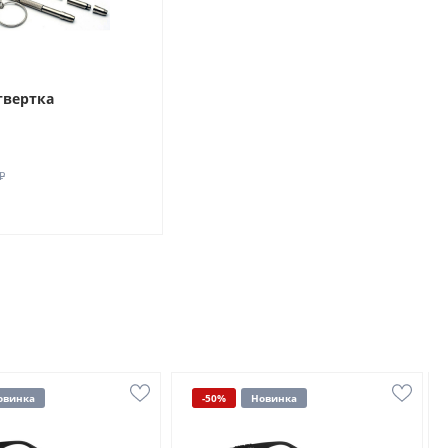
твертка
₽
овинка
-50%
Новинка