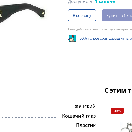
Доступно в
1 салоне
В корзину
Купить в 1 кл
Цена действительна только для интернет-м
-50% на все солнцезащитные
С этим 
Женский
-15%
Кошачий глаз
Пластик