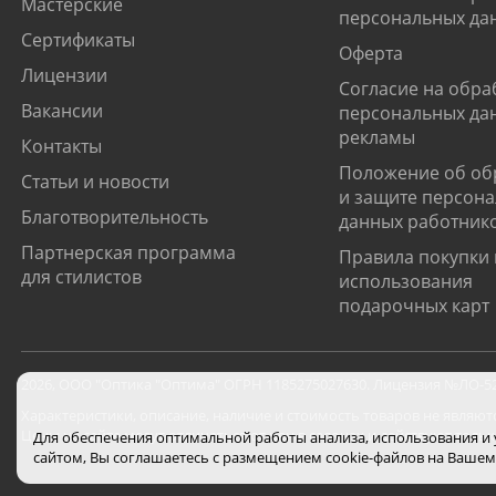
Мастерские
персональных да
Сертификаты
Оферта
Лицензии
Согласие на обра
Вакансии
персональных да
рекламы
Контакты
Положение об об
Статьи и новости
и защите персон
Благотворительность
данных работник
Партнерская программа
Правила покупки 
для стилистов
использования
подарочных карт
2026
,
ООО "Оптика "Оптима"
ОГРН 1185275027630. Лицензия №ЛО-52-0
Характеристики, описание, наличие и стоимость товаров не являют
Цены на сайте могут отличаться от цен в салонах и действуют толь
Для обеспечения оптимальной работы анализа, использования и
сайтом, Вы соглашаетесь с размещением cookie-файлов на Вашем