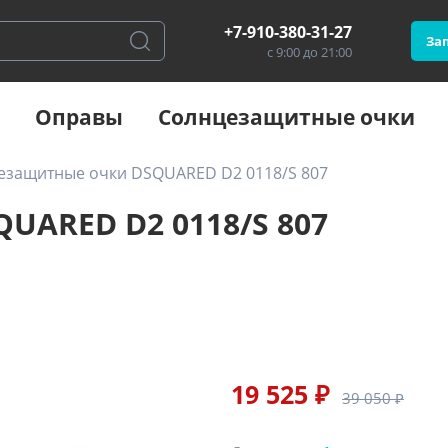
+7-910-380-31-27
Зап
с 9:00 до 21:00
Оправы
Солнцезащитные очки
езащитные очки DSQUARED D2 0118/S 807
UARED D2 0118/S 807
19 525 ₽
39 050 ₽