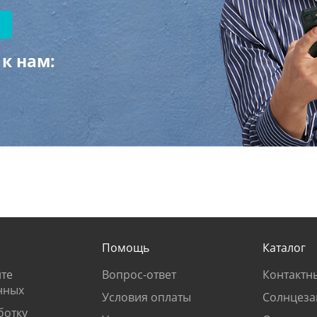
к нам:
Помощь
Каталог
те
Вопрос-ответ
Контактн
нных
Условия оплаты
Солнцеза
ботку