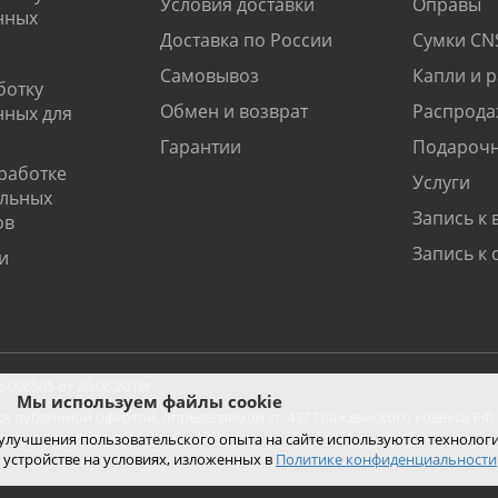
Условия доставки
Оправы
нных
Доставка по России
Сумки CN
Самовывоз
Капли и 
ботку
Обмен и возврат
Распрода
нных для
Гарантии
Подарочн
работке
Услуги
альных
Запись к 
ов
Запись к 
и
06505 от 20.06.2019г.
Мы используем файлы cookie
ся публичной офертой, определяемой ст. 437 Гражданского кодекса РФ.
ко при покупке с помощью сайта.
 улучшения пользовательского опыта на сайте используются технолог
 устройстве на условиях, изложенных в
Политике конфиденциальности