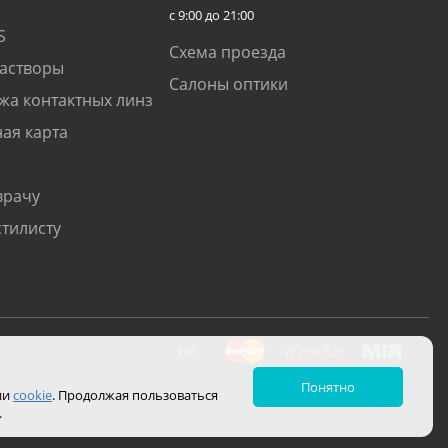
с 9:00 до 21:00
S
Схема проезда
растворы
Салоны оптики
жа контактных линз
ая карта
врачу
стилисту
Понятно
ии
cookie
. Продолжая пользоваться
.