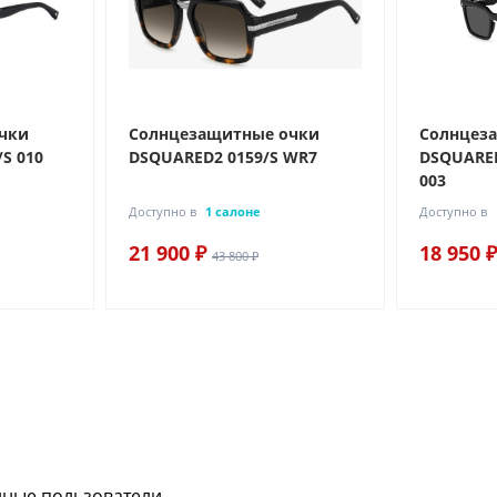
чки
Солнцезащитные очки
Солнцез
S 010
DSQUARED2 0159/S WR7
DSQUARED
003
Доступно в
1 салоне
Доступно в
21 900 ₽
18 950 ₽
43 800 ₽
нные пользователи.