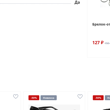
Да
Брелок-о
127 ₽
150 
-50%
Новинка
-50%
Н