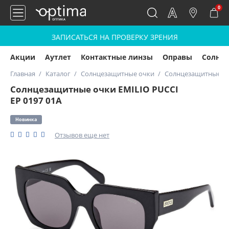
0
ЗАПИСАТЬСЯ НА ПРОВЕРКУ ЗРЕНИЯ
Акции
Аутлет
Контактные линзы
Оправы
Солнц
Главная
Каталог
Солнцезащитные очки
Солнцезащитные очк
Солнцезащитные очки EMILIO PUCCI
EP 0197 01А
Новинка
Отзывов еще нет