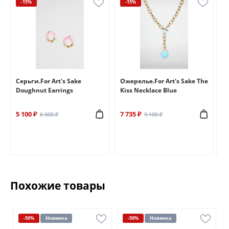
-15%
-15%
e
Серьги.For Art's Sake
Ожерелье.For Art's Sake The
Бр
Doughnut Earrings
Kiss Necklace Blue
Br
5 100 ₽
7 735 ₽
6 
6 000 ₽
9 100 ₽
Похожие товары
-50%
Новинка
-50%
Новинка