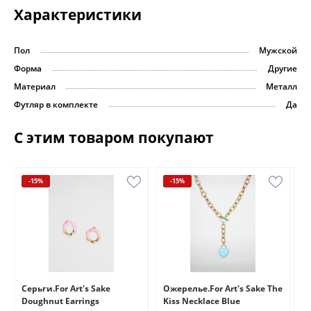
Характеристики
Пол
Мужской
Форма
Другие
Материал
Металл
Футляр в комплекте
Да
С этим товаром покупают
-15%
-15%
e
Серьги.For Art's Sake
Ожерелье.For Art's Sake The
Бр
Doughnut Earrings
Kiss Necklace Blue
Br