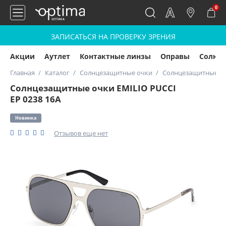
0
ЗАПИСАТЬСЯ НА ПРОВЕРКУ ЗРЕНИЯ
Акции
Аутлет
Контактные линзы
Оправы
Солнц
Главная
Каталог
Солнцезащитные очки
Солнцезащитные очк
Солнцезащитные очки EMILIO PUCCI
EP 0238 16A
Новинка
Отзывов еще нет