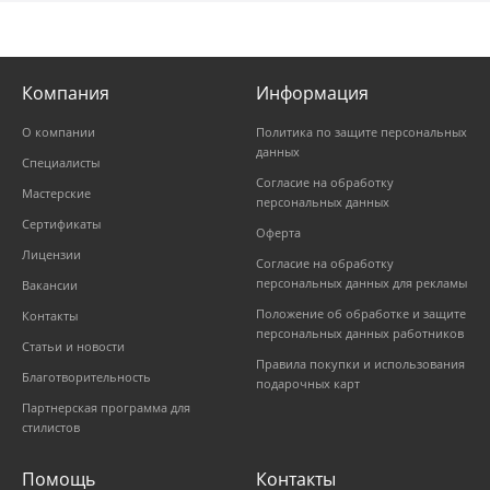
Компания
Информация
О компании
Политика по защите персональных
данных
Специалисты
Согласие на обработку
Мастерские
персональных данных
Сертификаты
Оферта
Лицензии
Согласие на обработку
персональных данных для рекламы
Вакансии
Положение об обработке и защите
Контакты
персональных данных работников
Статьи и новости
Правила покупки и использования
Благотворительность
подарочных карт
Партнерская программа для
стилистов
Помощь
Контакты