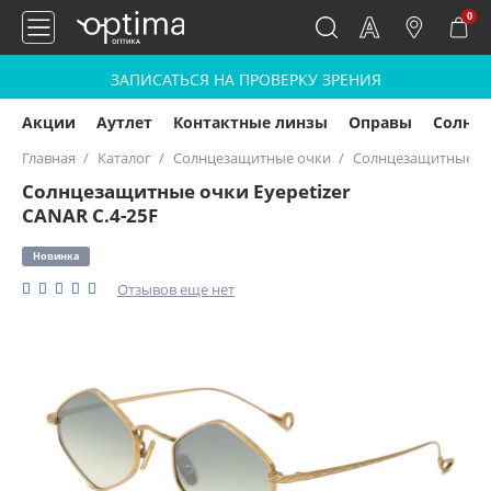
0
ЗАПИСАТЬСЯ НА ПРОВЕРКУ ЗРЕНИЯ
Акции
Аутлет
Контактные линзы
Оправы
Солнц
Главная
Каталог
Солнцезащитные очки
Солнцезащитные очк
Солнцезащитные очки Eyepetizer
CANAR C.4-25F
Новинка
Отзывов еще нет