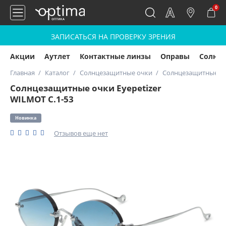
0
ЗАПИСАТЬСЯ НА ПРОВЕРКУ ЗРЕНИЯ
Акции
Аутлет
Контактные линзы
Оправы
Солнц
Главная
Каталог
Солнцезащитные очки
Солнцезащитные очк
Солнцезащитные очки Eyepetizer
WILMOT C.1-53
Новинка
Отзывов еще нет