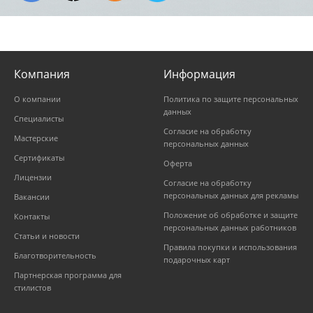
Компания
Информация
О компании
Политика по защите персональных
данных
Специалисты
Согласие на обработку
Мастерские
персональных данных
Сертификаты
Оферта
Лицензии
Согласие на обработку
персональных данных для рекламы
Вакансии
Положение об обработке и защите
Контакты
персональных данных работников
Статьи и новости
Правила покупки и использования
Благотворительность
подарочных карт
Партнерская программа для
стилистов