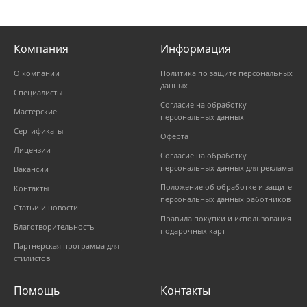
Компания
Информация
О компании
Политика по защите персональных
данных
Специалисты
Согласие на обработку
Мастерские
персональных данных
Сертификаты
Оферта
Лицензии
Согласие на обработку
персональных данных для рекламы
Вакансии
Положение об обработке и защите
Контакты
персональных данных работников
Статьи и новости
Правила покупки и использования
Благотворительность
подарочных карт
Партнерская программа для
стилистов
Помощь
Контакты