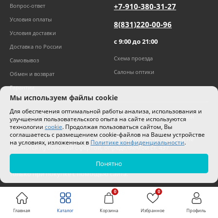
+7-910-380-31-27
Вопрос-ответ
Условия оплаты
8(831)220-00-96
Условия доставки
с 9:00 до 21:00
Доставка по России
Схема проезда
Самовывоз
Салоны оптики
Обмен и возврат
Гарантии
Мы используем файлы cookie
Для обеспечения оптимальной работы анализа, использования и
2026
,
ООО "Оптика "Оптима"
ОГРН 1185275027630. Лицензия
улучшения пользовательского опыта на сайте используются
№ЛО-52-006505 от 20.06.2019г.
технологии
cookie
. Продолжая пользоваться сайтом, Вы
соглашаетесь с размещением cookie-файлов на Вашем устройстве
Характеристики, описание, наличие и стоимость товаров не
на условиях, изложенных в
Политике конфиденциальности
.
являются публичной офертой, определяемой ст. 437
Гражданского кодекса РФ.
Понятно
Цены на сайте могут отличаться от цен в салонах и действуют
только при покупке с помощью сайта.
0
0
Главная
Каталог
Корзина
Избранное
Профиль