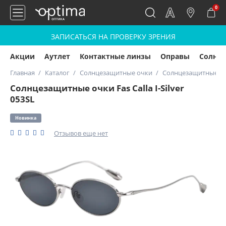
0
ЗАПИСАТЬСЯ НА ПРОВЕРКУ ЗРЕНИЯ
Акции
Аутлет
Контактные линзы
Оправы
Солнц
Главная
Каталог
Солнцезащитные очки
Солнцезащитные очки
Солнцезащитные очки Fas Calla I-Silver
053SL
Новинка
Отзывов еще нет