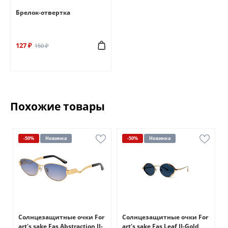
Брелок-отвертка
127 ₽
150 ₽
Похожие товары
-50%
Новинка
-50%
Новинка
r
Солнцезащитные очки For
Солнцезащитные очки For
r
art's sake Fas Abstraction II-
art's sake Fas Leaf II-Gold