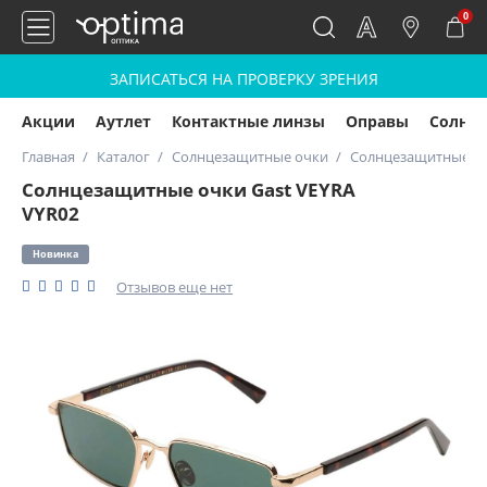
0
ЗАПИСАТЬСЯ НА ПРОВЕРКУ ЗРЕНИЯ
Акции
Аутлет
Контактные линзы
Оправы
Солнц
Главная
Каталог
Солнцезащитные очки
Солнцезащитные оч
Солнцезащитные очки Gast VEYRA
VYR02
Новинка
Отзывов еще нет