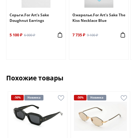
e
Серьги.For Art's Sake
Ожерелье.For Art's Sake The
Бр
Doughnut Earrings
Kiss Necklace Blue
Br
5 100 ₽
7 735 ₽
6 
6 000 ₽
9 100 ₽
Похожие товары
-50%
Новинка
-50%
Новинка