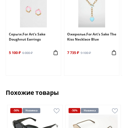
e
Серьги.For Art's Sake
Ожерелье.For Art's Sake The
Бр
Doughnut Earrings
Kiss Necklace Blue
Br
5 100 ₽
7 735 ₽
6 
6 000 ₽
9 100 ₽
Похожие товары
-50%
Новинка
-50%
Новинка