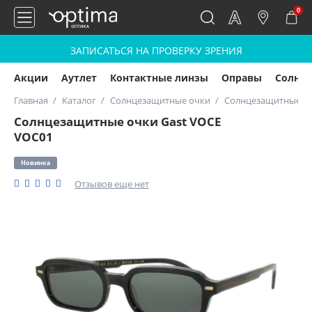
0
ЗАПИСАТЬСЯ НА ПРОВЕРКУ ЗРЕНИЯ
Акции
Аутлет
Контактные линзы
Оправы
Солнц
Главная
Каталог
Солнцезащитные очки
Солнцезащитные оч
Солнцезащитные очки Gast VOCE
VOC01
Новинка
Отзывов еще нет