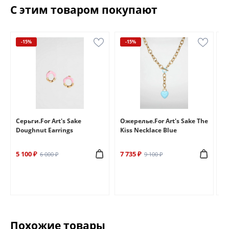
С этим товаром покупают
-15%
-15%
e
Серьги.For Art's Sake
Ожерелье.For Art's Sake The
Бр
Doughnut Earrings
Kiss Necklace Blue
Br
5 100 ₽
7 735 ₽
6 
6 000 ₽
9 100 ₽
Похожие товары