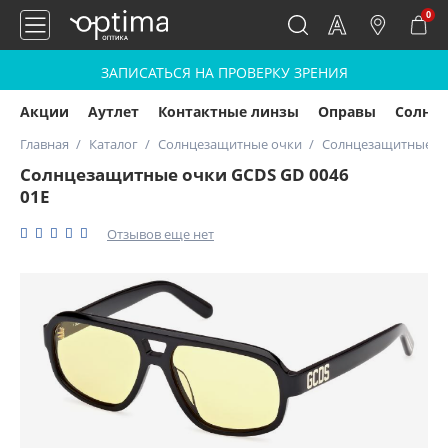
0
ЗАПИСАТЬСЯ НА ПРОВЕРКУ ЗРЕНИЯ
Акции
Аутлет
Контактные линзы
Оправы
Солнц
Главная
Каталог
Солнцезащитные очки
Солнцезащитные оч
Солнцезащитные очки GCDS GD 0046
01E
Отзывов еще нет