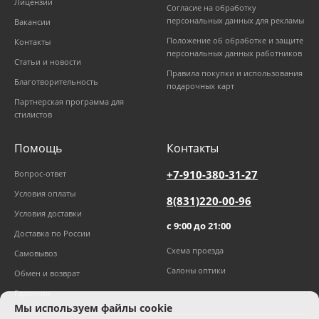
Лицензии
Согласие на обработку
персональных данных для рекламы
Вакансии
Положение об обработке и защите
Контакты
персональных данных работников
Статьи и новости
Правила покупки и использования
Благотворительность
подарочных карт
Партнерская программа для
стилистов
Помощь
Контакты
+7-910-380-31-27
Вопрос-ответ
Условия оплаты
8(831)220-00-96
Условия доставки
с 9:00 до 21:00
Доставка по России
Схема проезда
Самовывоз
Салоны оптики
Обмен и возврат
Гарантии
Мы используем файлы cookie