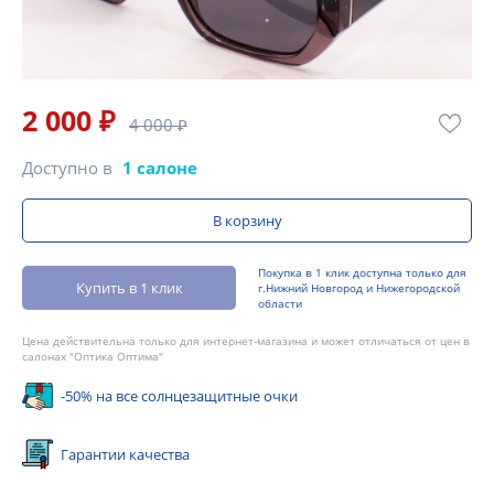
2 000 ₽
4 000 ₽
Доступно в
1 салоне
В корзину
Покупка в 1 клик доступна только для
Купить в 1 клик
г.Нижний Новгород и Нижегородской
области
Цена действительна только для интернет-магазина и может отличаться от цен в
салонах "Оптика Оптима"
-50% на все солнцезащитные очки
Гарантии качества