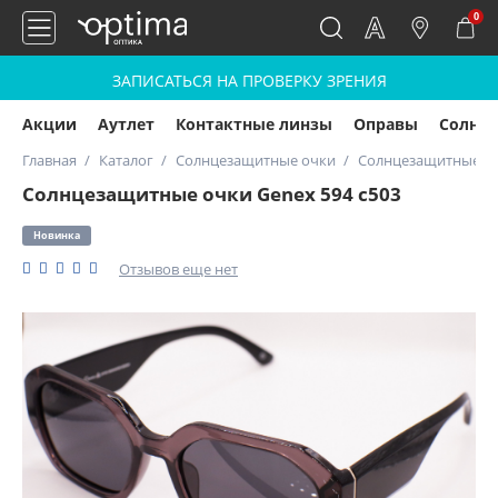
0
ЗАПИСАТЬСЯ НА ПРОВЕРКУ ЗРЕНИЯ
Акции
Аутлет
Контактные линзы
Оправы
Солнц
Главная
Каталог
Солнцезащитные очки
Солнцезащитные оч
Солнцезащитные очки Genex 594 с503
Новинка
Отзывов еще нет