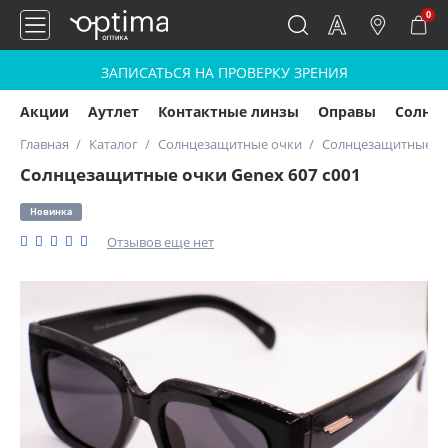
0
ЗАПИСАТЬСЯ НА ПРОВЕРКУ ЗРЕНИЯ
Акции
Аутлет
Контактные линзы
Оправы
Солнц
Главная
Каталог
Солнцезащитные очки
Солнцезащитные оч
Солнцезащитные очки Genex 607 с001
Новинка
Отзывов еще нет