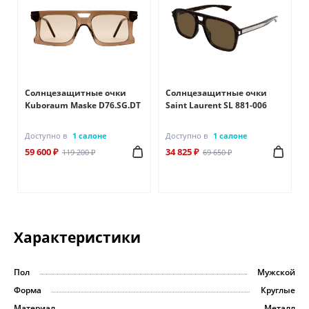
Солнцезащитные очки
Солнцезащитные очки
Kuboraum Maske D76.SG.DT
Saint Laurent SL 881-006
Доступно в
1 салоне
Доступно в
1 салоне
59 600 ₽
34 825 ₽
119 200 ₽
69 650 ₽
Характеристики
Пол
Мужской
Форма
Круглые
Материал
Металл