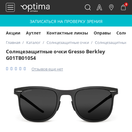
0
ЗАПИСАТЬСЯ НА ПРОВЕРКУ ЗРЕНИЯ
Акции
Аутлет
Контактные линзы
Оправы
Солнц
Главная
Каталог
Солнцезащитные очки
Солнцезащитные очк
Солнцезащитные очки Gresso Berkley
G01TB010S4
Отзывов еще нет