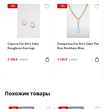
-15%
-15%
e
Серьги.For Art's Sake
Ожерелье.For Art's Sake The
Бр
Doughnut Earrings
Kiss Necklace Blue
Br
5 100 ₽
7 735 ₽
6 
6 000 ₽
9 100 ₽
Похожие товары
-50%
Новинка
-50%
Новинка