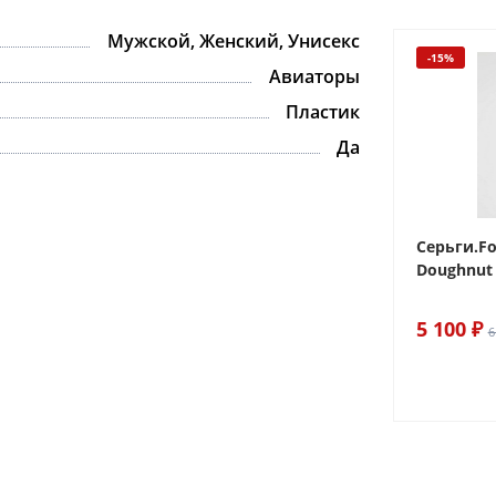
Мужской, Женский, Унисекс
-15%
-15%
Авиаторы
Пластик
Да
 Sake The
Браслет For Art's Sake Olive
Серьги.Fo
Bracelet Gold
Doughnut 
6 290 ₽
5 100 ₽
7 400 ₽
6