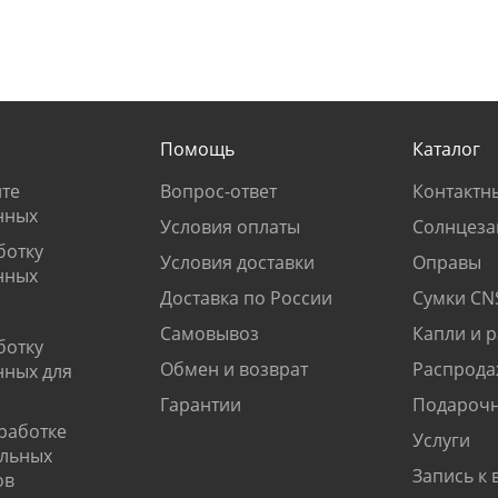
Помощь
Каталог
те
Вопрос-ответ
Контактн
нных
Условия оплаты
Солнцеза
ботку
Условия доставки
Оправы
нных
Доставка по России
Сумки CN
Самовывоз
Капли и 
ботку
Обмен и возврат
Распрода
нных для
Гарантии
Подарочн
работке
Услуги
альных
Запись к 
ов