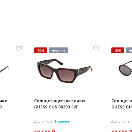
-50%
Новинка
-50%
Н
чки
Солнцезащитные очки
Солнцез
D
GUESS GUS 00293 52F
GUESS GU
Доступно в
1 салоне
Доступно в