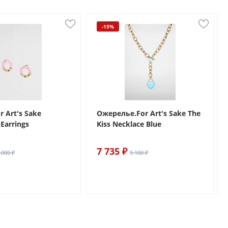
-15%
r Art's Sake
Ожерелье.For Art's Sake The
Earrings
Kiss Necklace Blue
7 735 ₽
 000 ₽
9 100 ₽