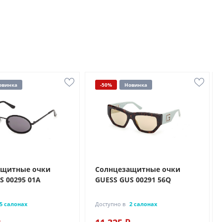
овинка
-50%
Новинка
ащитные очки
Солнцезащитные очки
S 00295 01A
GUESS GUS 00291 56Q
5 салонах
Доступно в
2 салонах