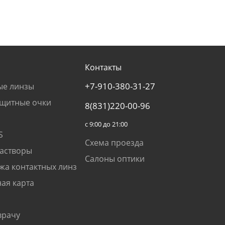
Контакты
+7-910-380-31-27
ые линзы
щитные очки
8(831)220-00-96
с 9:00 до 21:00
S
Схема проезда
растворы
Салоны оптики
жа контактных линз
ая карта
врачу