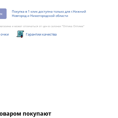
Покупка в 1 клик доступна только для г.Нижний
ик
Новгород и Нижегородской области
агазина и может отличаться от цен в салонах "Оптика Оптима"
 очки
Гарантии качества
товаром покупают