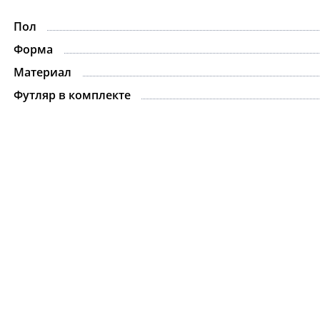
Пол
-15%
Форма
Материал
Футляр в комплекте
Ожерелье.For Art's
Kiss Necklace Blue
7 735 ₽
9 100 ₽