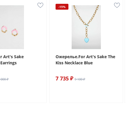
-15%
r Art's Sake
Ожерелье.For Art's Sake The
Earrings
Kiss Necklace Blue
7 735 ₽
 000 ₽
9 100 ₽