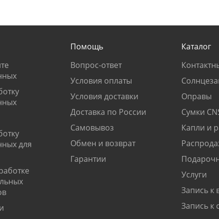
Помощь
Каталог
те
Вопрос-ответ
Контактн
нных
Условия оплаты
Солнцеза
ботку
Условия доставки
Оправы
нных
Доставка по России
Сумки CN
Самовывоз
Капли и 
ботку
Обмен и возврат
Распрода
нных для
Гарантии
Подарочн
работке
Услуги
альных
Запись к 
ов
Запись к 
и