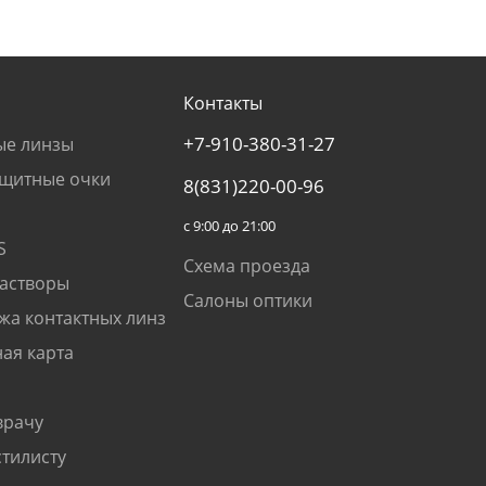
Контакты
+7-910-380-31-27
ые линзы
щитные очки
8(831)220-00-96
с 9:00 до 21:00
S
Схема проезда
растворы
Салоны оптики
жа контактных линз
ая карта
врачу
стилисту