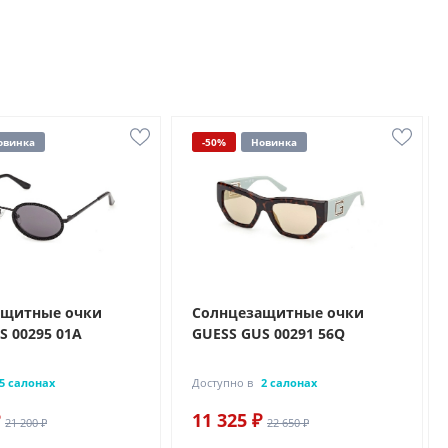
овинка
-50%
Новинка
ащитные очки
Солнцезащитные очки
S 00295 01A
GUESS GUS 00291 56Q
5 салонах
Доступно в
2 салонах
11 325 ₽
21 200 ₽
22 650 ₽