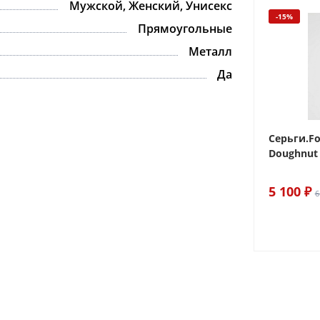
Мужской, Женский, Унисекс
-15%
-15%
Прямоугольные
Металл
Да
 Sake The
Браслет For Art's Sake Olive
Серьги.Fo
Bracelet Gold
Doughnut 
6 290 ₽
5 100 ₽
7 400 ₽
6