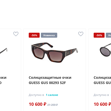
-50%
Новинка
-50%
Н
чки
Солнцезащитные очки
Солнцез
D
GUESS GUS 00293 52F
GUESS GU
Доступно в
1 салоне
Доступно в
10 600 ₽
10 600 ₽
21 200 ₽