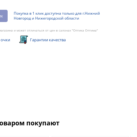
Покупка в 1 клик доступна только для г.Нижний
ик
Новгород и Нижегородской области
агазина и может отличаться от цен в салонах "Оптика Оптима"
 очки
Гарантии качества
товаром покупают