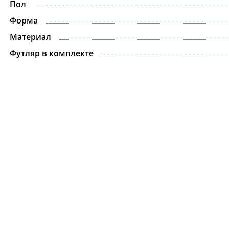
Пол
-15%
Форма
Материал
Футляр в комплекте
Ожерелье.For Art's
Kiss Necklace Blue
7 735 ₽
9 100 ₽