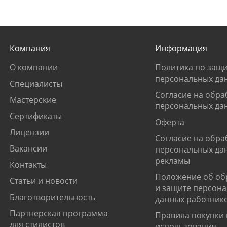
Компания
Информация
О компании
Политика по защи
персональных да
Специалисты
Согласие на обра
Мастерские
персональных да
Сертификаты
Оферта
Лицензии
Согласие на обра
Вакансии
персональных да
рекламы
Контакты
Положение об об
Статьи и новости
и защите персон
Благотворительность
данных работник
Партнерская программа
Правила покупки 
для стилистов
использования