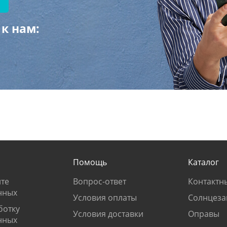
к нам:
Помощь
Каталог
те
Вопрос-ответ
Контактн
нных
Условия оплаты
Солнцеза
ботку
Условия доставки
Оправы
нных