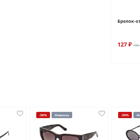
Брелок-о
127 ₽
150 
-50%
Новинка
-50%
Н