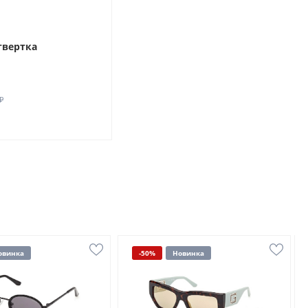
твертка
₽
овинка
-50%
Новинка