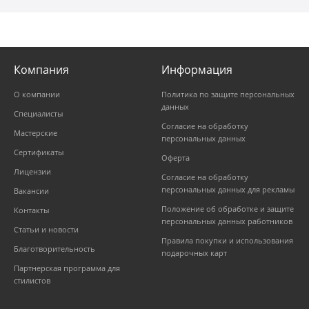
Компания
Информация
О компании
Политика по защите персональных
данных
Специалисты
Согласие на обработку
Мастерские
персональных данных
Сертификаты
Оферта
Лицензии
Согласие на обработку
персональных данных для рекламы
Вакансии
Положение об обработке и защите
Контакты
персональных данных работников
Статьи и новости
Правила покупки и использования
Благотворительность
подарочных карт
Партнерская программа для
стилистов