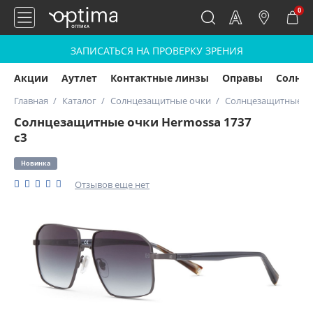
0
ЗАПИСАТЬСЯ НА ПРОВЕРКУ ЗРЕНИЯ
Акции
Аутлет
Контактные линзы
Оправы
Солнц
Главная
Каталог
Солнцезащитные очки
Солнцезащитные оч
Солнцезащитные очки Hermossa 1737
с3
Новинка
Отзывов еще нет