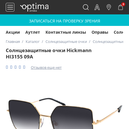
0
ЗАПИСАТЬСЯ НА ПРОВЕРКУ ЗРЕНИЯ
Акции
Аутлет
Контактные линзы
Оправы
Солнц
Главная
Каталог
Солнцезащитные очки
Солнцезащитные оч
Солнцезащитные очки Hickmann
HI3155 09A
Отзывов еще нет