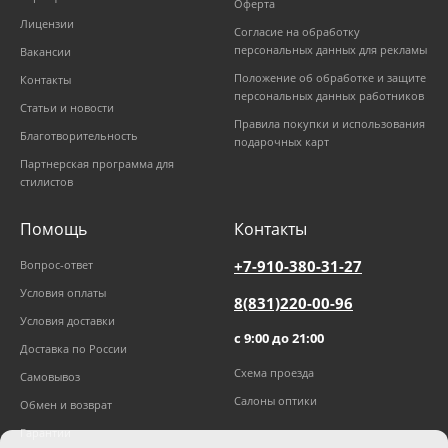
Оферта
Лицензии
Согласие на обработку
персональных данных для рекламы
Вакансии
Положение об обработке и защите
Контакты
персональных данных работников
Статьи и новости
Правила покупки и использования
Благотворительность
подарочных карт
Партнерская программа для
стилистов
Помощь
Контакты
+7-910-380-31-27
Вопрос-ответ
Условия оплаты
8(831)220-00-96
Условия доставки
с 9:00 до 21:00
Доставка по России
Схема проезда
Самовывоз
Салоны оптики
Обмен и возврат
Гарантии