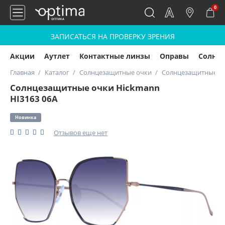
0
ЗАПИСАТЬСЯ НА ПРОВЕРКУ ЗРЕНИЯ
Акции
Аутлет
Контактные линзы
Оправы
Солнц
Главная
Каталог
Солнцезащитные очки
Солнцезащитные оч
Солнцезащитные очки Hickmann
HI3163 06A
Новинка
Отзывов еще нет