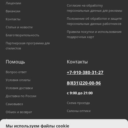
Лицензии
Согласие на обработку
персональных данных для рекламы
Вакансии
Положение об обработке и защите
Контакты
персональных данных работников
Статьи и новости
Правила покупки и использования
Благотворительность
подарочных карт
Партнерская программа для
стилистов
Помощь
Контакты
+7-910-380-31-27
Вопрос-ответ
Условия оплаты
8(831)220-00-96
Условия доставки
с 9:00 до 21:00
Доставка по России
Схема проезда
Самовывоз
Салоны оптики
Обмен и возврат
Гарантии
Мы используем файлы cookie