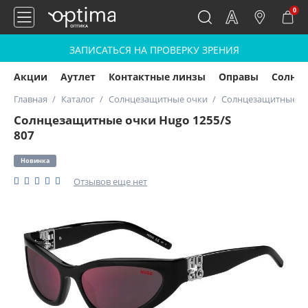
0
ЗАПИСАТЬСЯ НА ПРОВЕРКУ ЗРЕНИЯ
Акции
Аутлет
Контактные линзы
Оправы
Солнц
Главная
Каталог
Солнцезащитные очки
Солнцезащитные оч
Солнцезащитные очки Hugo 1255/S
807
Новинка
Отзывов еще нет