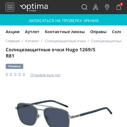
0
ЗАПИСАТЬСЯ НА ПРОВЕРКУ ЗРЕНИЯ
Акции
Аутлет
Контактные линзы
Оправы
Солнц
Главная
Каталог
Солнцезащитные очки
Солнцезащитные оч
Солнцезащитные очки Hugo 1269/S
R81
Новинка
Отзывов еще нет