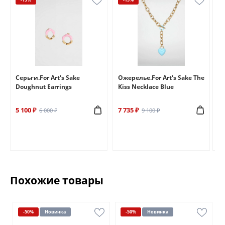
e
Серьги.For Art's Sake
Ожерелье.For Art's Sake The
Бр
Doughnut Earrings
Kiss Necklace Blue
Br
5 100 ₽
7 735 ₽
6 
6 000 ₽
9 100 ₽
Похожие товары
-50%
Новинка
-50%
Новинка