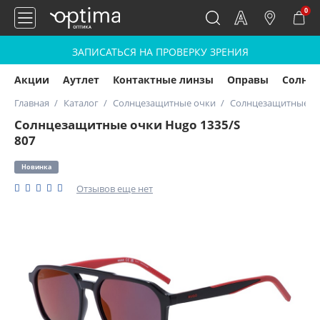
0
ЗАПИСАТЬСЯ НА ПРОВЕРКУ ЗРЕНИЯ
Акции
Аутлет
Контактные линзы
Оправы
Солнц
Главная
Каталог
Солнцезащитные очки
Солнцезащитные оч
Солнцезащитные очки Hugo 1335/S
807
Новинка
Отзывов еще нет