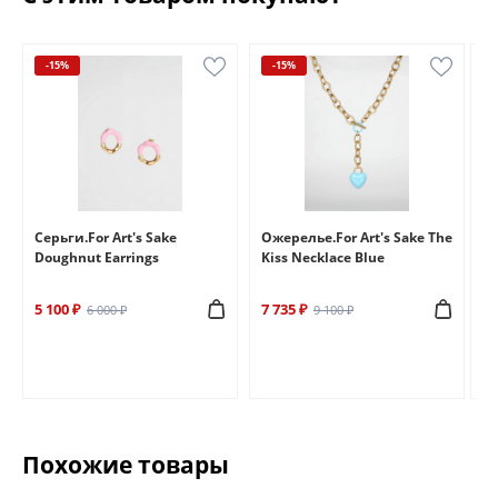
-15%
-15%
e
Серьги.For Art's Sake
Ожерелье.For Art's Sake The
Бр
Doughnut Earrings
Kiss Necklace Blue
Br
5 100 ₽
7 735 ₽
6 
6 000 ₽
9 100 ₽
Похожие товары