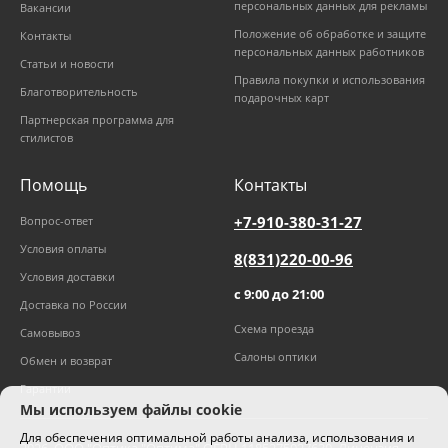
персональных данных для рекламы
Вакансии
Положение об обработке и защите
Контакты
персональных данных работников
Статьи и новости
Правила покупки и использования
Благотворительность
подарочных карт
Партнерская программа для
стилистов
Помощь
Контакты
+7-910-380-31-27
Вопрос-ответ
Условия оплаты
8(831)220-00-96
Условия доставки
с 9:00 до 21:00
Доставка по России
Схема проезда
Самовывоз
Салоны оптики
Обмен и возврат
Гарантии
Мы используем файлы cookie
Для обеспечения оптимальной работы анализа, использования и