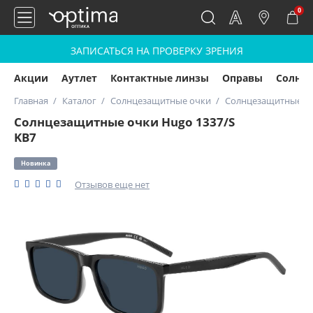
0
ЗАПИСАТЬСЯ НА ПРОВЕРКУ ЗРЕНИЯ
Акции
Аутлет
Контактные линзы
Оправы
Солнц
Главная
Каталог
Солнцезащитные очки
Солнцезащитные оч
Солнцезащитные очки Hugo 1337/S
KB7
Новинка
Отзывов еще нет