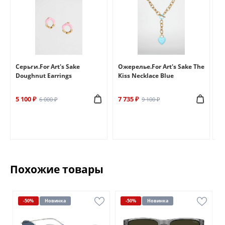
e
Серьги.For Art's Sake
Ожерелье.For Art's Sake The
Бр
Doughnut Earrings
Kiss Necklace Blue
Br
5 100 ₽
7 735 ₽
6 
6 000 ₽
9 100 ₽
Похожие товары
-50%
Новинка
-50%
Новинка