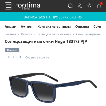
0
ЗАПИСАТЬСЯ НА ПРОВЕРКУ ЗРЕНИЯ
Акции
Аутлет
Контактные линзы
Оправы
Солнц
Главная
Каталог
Солнцезащитные очки
Солнцезащитные очк
Солнцезащитные очки Hugo 1337/S PJP
Новинка
Отзывов еще нет