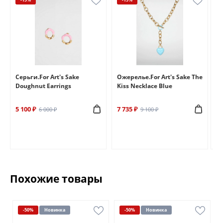
e
Серьги.For Art's Sake
Ожерелье.For Art's Sake The
Бр
Doughnut Earrings
Kiss Necklace Blue
Br
5 100 ₽
7 735 ₽
6 
6 000 ₽
9 100 ₽
Похожие товары
-50%
Новинка
-50%
Новинка