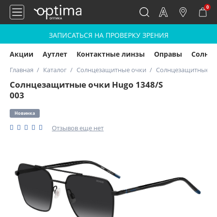
0
ЗАПИСАТЬСЯ НА ПРОВЕРКУ ЗРЕНИЯ
Акции
Аутлет
Контактные линзы
Оправы
Солнц
Главная
Каталог
Солнцезащитные очки
Солнцезащитные оч
Солнцезащитные очки Hugo 1348/S
003
Новинка
Отзывов еще нет