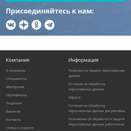
Присоединяйтесь к нам:
Компания
Информация
О компании
Политика по защите персональных
данных
Специалисты
Согласие на обработку
Мастерские
персональных данных
Сертификаты
Оферта
Лицензии
Согласие на обработку
персональных данных для рекламы
Вакансии
Положение об обработке и защите
Контакты
персональных данных работников
Статьи и новости