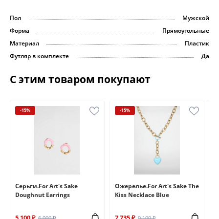
Пол
Мужской
Форма
Прямоугольные
Материал
Пластик
Футляр в комплекте
Да
С этим товаром покупают
-15%
-15%
e
Серьги.For Art's Sake
Ожерелье.For Art's Sake The
Бр
Doughnut Earrings
Kiss Necklace Blue
Br
5 100 ₽
7 735 ₽
6 
6 000 ₽
9 100 ₽