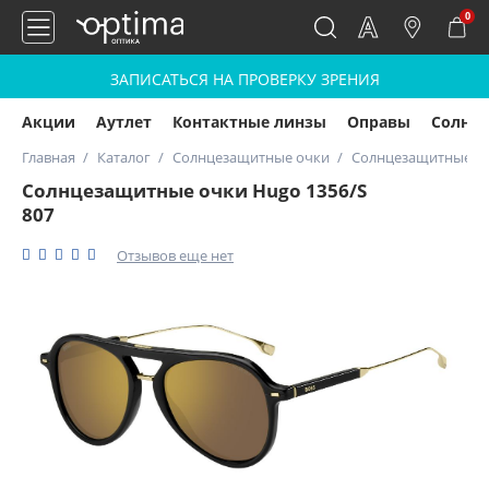
0
ЗАПИСАТЬСЯ НА ПРОВЕРКУ ЗРЕНИЯ
Акции
Аутлет
Контактные линзы
Оправы
Солнц
Главная
Каталог
Солнцезащитные очки
Солнцезащитные оч
Солнцезащитные очки Hugo 1356/S
807
Отзывов еще нет