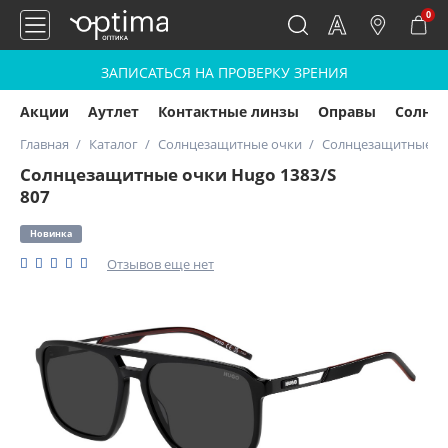
0
ЗАПИСАТЬСЯ НА ПРОВЕРКУ ЗРЕНИЯ
Акции
Аутлет
Контактные линзы
Оправы
Солнц
Главная
Каталог
Солнцезащитные очки
Солнцезащитные оч
Солнцезащитные очки Hugo 1383/S
807
Новинка
Отзывов еще нет