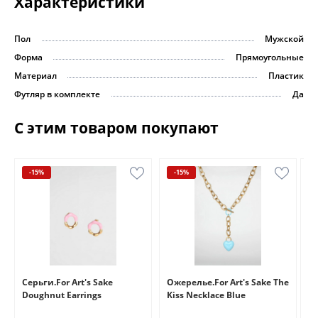
Характеристики
Пол
Мужской
Форма
Прямоугольные
Материал
Пластик
Футляр в комплекте
Да
С этим товаром покупают
-15%
-15%
e
Серьги.For Art's Sake
Ожерелье.For Art's Sake The
Бр
Doughnut Earrings
Kiss Necklace Blue
Br