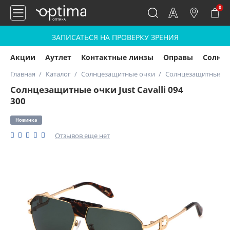
0
ЗАПИСАТЬСЯ НА ПРОВЕРКУ ЗРЕНИЯ
Акции
Аутлет
Контактные линзы
Оправы
Солнц
Главная
Каталог
Солнцезащитные очки
Солнцезащитные очки
Солнцезащитные очки Just Cavalli 094
300
Новинка
Отзывов еще нет