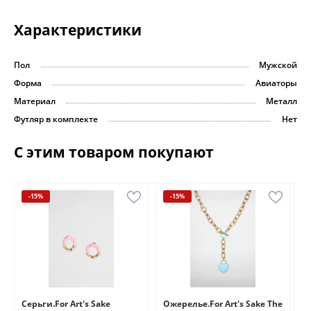
Характеристики
Пол
Мужской
Форма
Авиаторы
Материал
Металл
Футляр в комплекте
Нет
С этим товаром покупают
-15%
-15%
e
Серьги.For Art's Sake
Ожерелье.For Art's Sake The
Бр