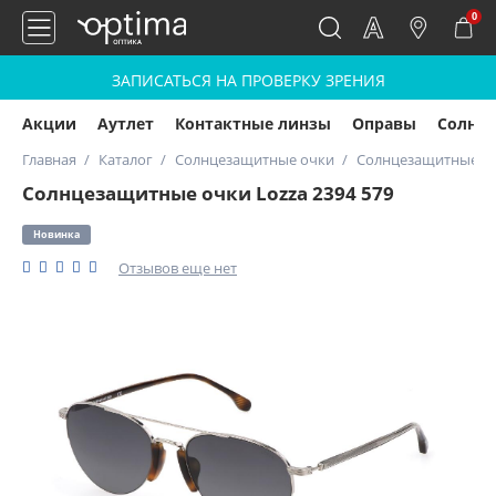
0
ЗАПИСАТЬСЯ НА ПРОВЕРКУ ЗРЕНИЯ
Акции
Аутлет
Контактные линзы
Оправы
Солнц
Главная
Каталог
Солнцезащитные очки
Солнцезащитные очк
Солнцезащитные очки Lozza 2394 579
Новинка
Отзывов еще нет