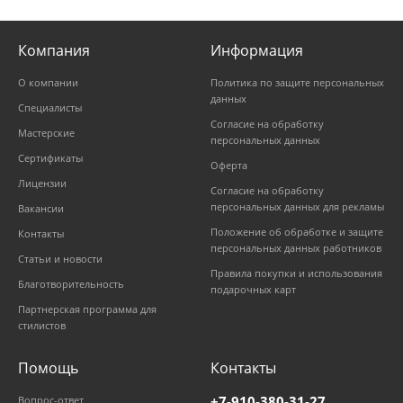
Компания
Информация
О компании
Политика по защите персональных
данных
Специалисты
Согласие на обработку
Мастерские
персональных данных
Сертификаты
Оферта
Лицензии
Согласие на обработку
персональных данных для рекламы
Вакансии
Положение об обработке и защите
Контакты
персональных данных работников
Статьи и новости
Правила покупки и использования
Благотворительность
подарочных карт
Партнерская программа для
стилистов
Помощь
Контакты
+7-910-380-31-27
Вопрос-ответ