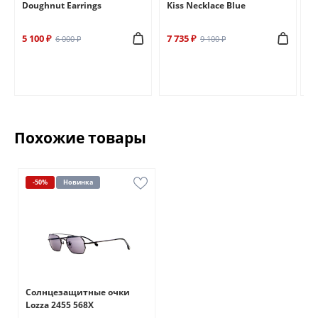
Doughnut Earrings
Kiss Necklace Blue
Br
5 100 ₽
7 735 ₽
6 
6 000 ₽
9 100 ₽
Похожие товары
-50%
Новинка
Солнцезащитные очки
Lozza 2455 568X