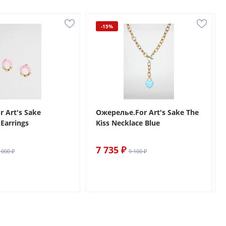
-15%
r Art's Sake
Ожерелье.For Art's Sake The
Earrings
Kiss Necklace Blue
7 735 ₽
 000 ₽
9 100 ₽