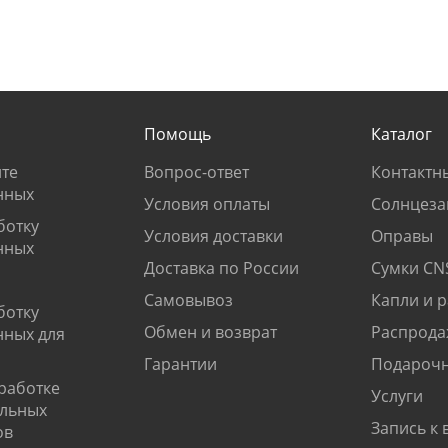
Помощь
Каталог
те
Вопрос-ответ
Контактн
нных
Условия оплаты
Солнцеза
ботку
Условия доставки
Оправы
нных
Доставка по России
Сумки CN
Самовывоз
Капли и 
ботку
Обмен и возврат
Распрода
нных для
Гарантии
Подарочн
работке
Услуги
альных
Запись к 
ов