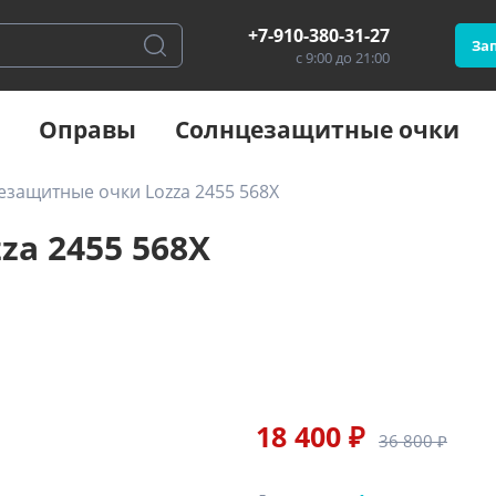
+7-910-380-31-27
Зап
с 9:00 до 21:00
Оправы
Солнцезащитные очки
езащитные очки Lozza 2455 568X
a 2455 568X
18 400 ₽
36 800 ₽