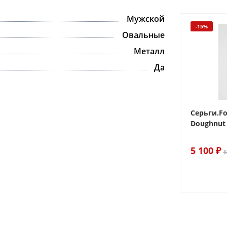
Мужской
-15%
-15%
Овальные
Металл
Да
 Sake The
Браслет For Art's Sake Olive
Серьги.Fo
Bracelet Gold
Doughnut 
6 290 ₽
5 100 ₽
7 400 ₽
6