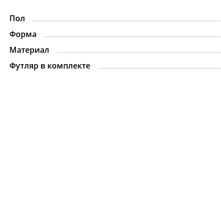
Пол
-15%
Форма
Материал
Футляр в комплекте
Ожерелье.For Art's
Kiss Necklace Blue
7 735 ₽
9 100 ₽