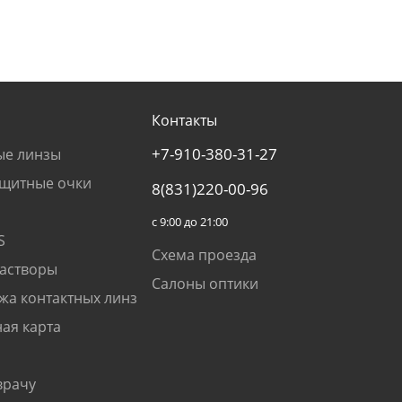
Контакты
+7-910-380-31-27
ые линзы
щитные очки
8(831)220-00-96
с 9:00 до 21:00
S
Схема проезда
растворы
Салоны оптики
жа контактных линз
ая карта
врачу