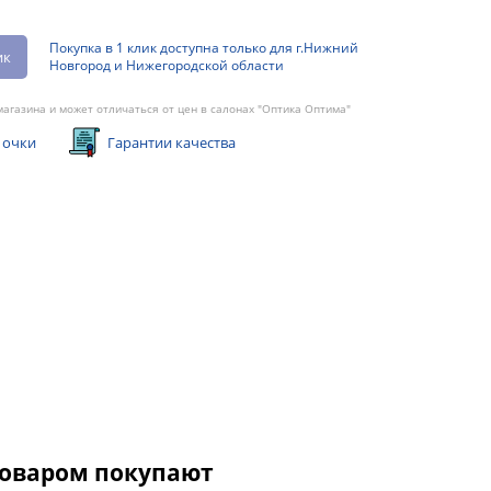
Покупка в 1 клик доступна только для г.Нижний
ик
Новгород и Нижегородской области
агазина и может отличаться от цен в салонах "Оптика Оптима"
 очки
Гарантии качества
товаром покупают