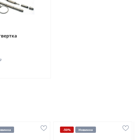
твертка
₽
овинка
-50%
Новинка