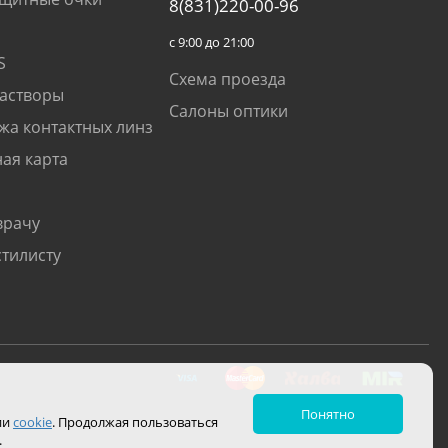
8(831)220-00-96
с 9:00 до 21:00
S
Схема проезда
растворы
Салоны оптики
жа контактных линз
ая карта
врачу
стилисту
Понятно
ии
cookie
. Продолжая пользоваться
.