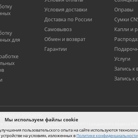
ботку
Условия доставки
Оправы
нных
Доставка по России
Сумки CN
Самовывоз
Капли и 
ботку
Обмен и возврат
Распрода
нных для
Гарантии
Подарочн
работке
Услуги
альных
Запись к 
ов
Запись к 
и
06505 от 20.06.2019г.
Мы используем файлы cookie
ся публичной офертой, определяемой ст. 437 Гражданского кодекса РФ.
ко при покупке с помощью сайта.
 улучшения пользовательского опыта на сайте используются технолог
 устройстве на условиях, изложенных в
Политике конфиденциальности