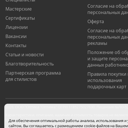
Согласие на обра
Мастерские
персональных да
Сертификаты
Оферта
Лицензии
Согласие на обра
Вакансии
персональных да
рекламы
Контакты
Положение об об
Статьи и новости
и защите персон
Благотворительность
данных работник
Партнерская программа
Правила покупки 
для стилистов
использования
подарочных карт
2026
,
ООО "Оптика "Оптима"
ОГРН 1185275027630. Лицензия №ЛО-52-0
Характеристики, описание, наличие и стоимость товаров не являют
Цены на сайте могут отличаться от цен в салонах и действуют толь
Для обеспечения оптимальной работы анализа, использования и
сайтом, Вы соглашаетесь с размещением cookie-файлов на Вашем