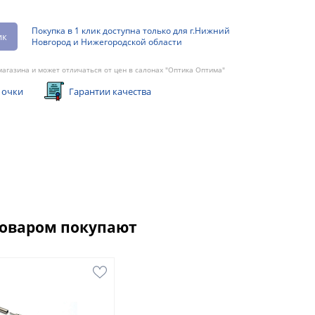
Покупка в 1 клик доступна только для г.Нижний
ик
Новгород и Нижегородской области
агазина и может отличаться от цен в салонах "Оптика Оптима"
 очки
Гарантии качества
товаром покупают