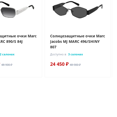
щитные очки Marc
Солнцезащитные очки Marc
RC 890/S 84J
Jacobs MJ MARC 496/SHINY
807
2 салонах
Доступно в
3 салонах
24 450 ₽
48 900 ₽
48 900 ₽