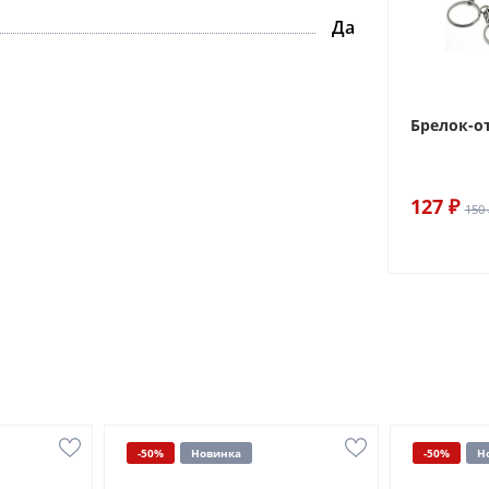
Да
Брелок-о
127 ₽
150 
-50%
Новинка
-50%
Н