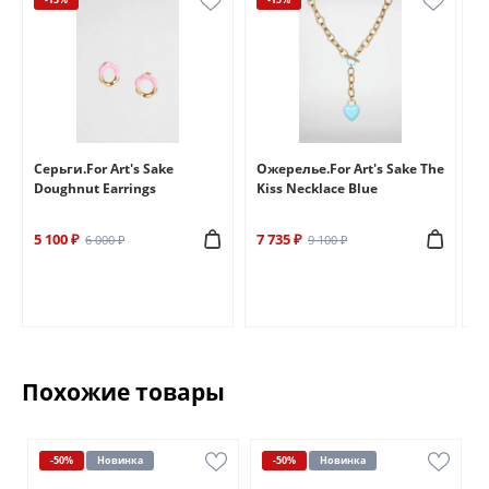
e
Серьги.For Art's Sake
Ожерелье.For Art's Sake The
Бр
Doughnut Earrings
Kiss Necklace Blue
Br
5 100 ₽
7 735 ₽
6 
6 000 ₽
9 100 ₽
Похожие товары
-50%
Новинка
-50%
Новинка