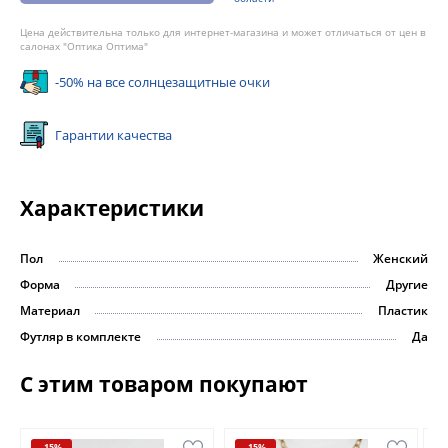
Цена действительна только для интернет-магазина и может отличаться от цен в
салонах "Оптика Оптима"
-50% на все солнцезащитные очки
Гарантии качества
Характеристики
Пол
Женский
Форма
Другие
Материал
Пластик
Футляр в комплекте
Да
С этим товаром покупают
-15%
-15%