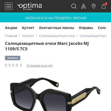
0
ЗАПИСАТЬСЯ НА ПРОВЕРКУ ЗРЕНИЯ
Акции
Аутлет
Контактные линзы
Оправы
Солнц
Главная
Каталог
Солнцезащитные очки
Солнцезащитные очк
Солнцезащитные очки Marc Jacobs MJ
1109/S 7C5
Новинка
Отзывов еще нет