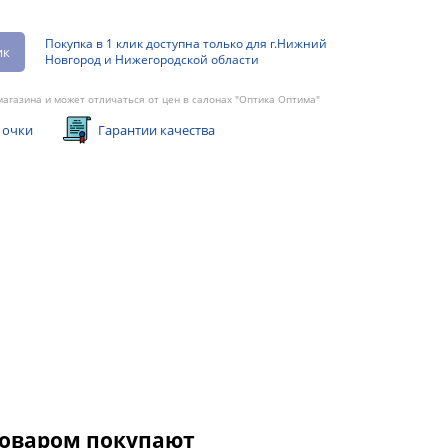
Покупка в 1 клик доступна только для г.Нижний
ик
Новгород и Нижегородской области
агазина и может отличаться от цен в салонах "Оптика Оптима"
 очки
Гарантии качества
товаром покупают