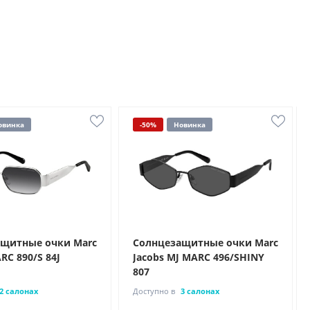
овинка
-50%
Новинка
щитные очки Marc
Солнцезащитные очки Marc
RC 890/S 84J
Jacobs MJ MARC 496/SHINY
807
2 салонах
Доступно в
3 салонах