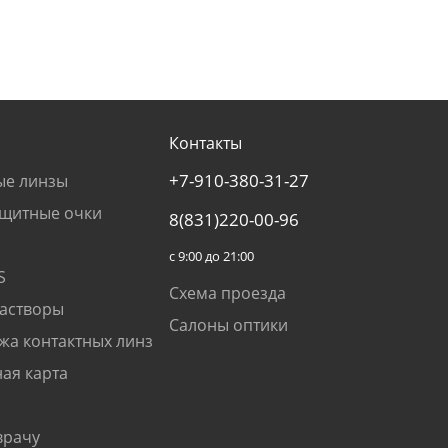
Контакты
+7-910-380-31-27
ые линзы
щитные очки
8(831)220-00-96
с 9:00 до 21:00
S
Схема проезда
растворы
Салоны оптики
жа контактных линз
ая карта
врачу