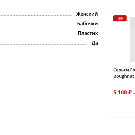
Женский
-15%
-15%
Бабочки
Пластик
Да
 Sake The
Браслет For Art's Sake Olive
Серьги.Fo
Bracelet Gold
Doughnut 
6 290 ₽
5 100 ₽
7 400 ₽
6