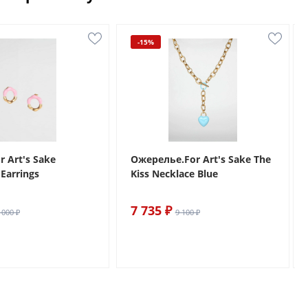
-15%
r Art's Sake
Ожерелье.For Art's Sake The
Earrings
Kiss Necklace Blue
7 735 ₽
 000 ₽
9 100 ₽