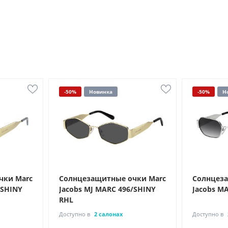
-50%
Новинка
-50%
Н
чки Marc
Солнцезащитные очки Marc
Солнцеза
/SHINY
Jacobs MJ MARC 496/SHINY
Jacobs MA
RHL
Доступно в
2 салонах
Доступно в