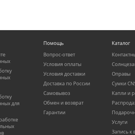
Помощь
Каталог
те
Вопрос-ответ
Контактн
нных
Условия оплаты
Солнцеза
ботку
Условия доставки
Оправы
нных
Доставка по России
Сумки CN
Самовывоз
Капли и 
ботку
Обмен и возврат
Распрода
нных для
Гарантии
Подарочн
работке
Услуги
альных
Запись к 
ов