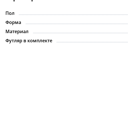
Пол
-15%
Форма
Материал
Футляр в комплекте
Ожерелье.For Art's
Kiss Necklace Blue
7 735 ₽
9 100 ₽