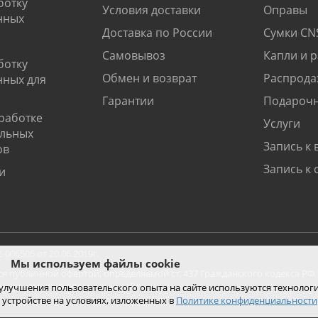
ботку
Условия доставки
Оправы
нных
Доставка по России
Сумки CN
Самовывоз
Капли и 
ботку
Обмен и возврат
Распрода
нных для
Гарантии
Подарочн
работке
Услуги
альных
Запись к 
ов
Запись к 
и
06505 от 20.06.2019г.
Мы используем файлы cookie
ся публичной офертой, определяемой ст. 437 Гражданского кодекса РФ.
ко при покупке с помощью сайта.
 улучшения пользовательского опыта на сайте используются технолог
 устройстве на условиях, изложенных в
Политике конфиденциальности