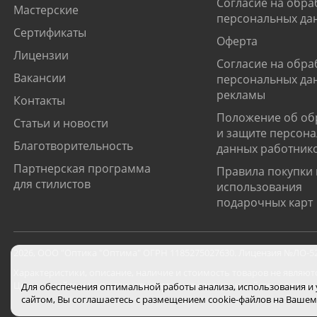
Согласие на обра
Мастерские
персональных да
Сертификаты
Оферта
Лицензии
Согласие на обра
Вакансии
персональных да
рекламы
Контакты
Положение об об
Статьи и новости
и защите персон
Благотворительность
данных работник
Партнерская программа
Правила покупки 
для стилистов
использования
подарочных карт
2026
,
ООО "Оптика "Оптима"
ОГРН 1185275027630. Лицензия №ЛО-52-0
Характеристики, описание, наличие и стоимость товаров не являют
Цены на сайте могут отличаться от цен в салонах и действуют толь
Для обеспечения оптимальной работы анализа, использования и
сайтом, Вы соглашаетесь с размещением cookie-файлов на Вашем