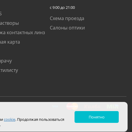
с 9:00 до 21:00
S
Схема проезда
растворы
Салоны оптики
жа контактных линз
ая карта
врачу
стилисту
Понятно
ии
cookie
. Продолжая пользоваться
.