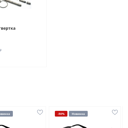
твертка
₽
овинка
-50%
Новинка