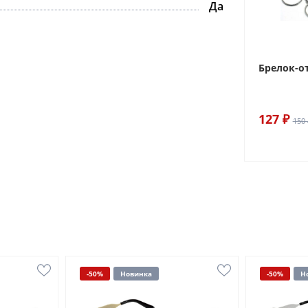
Да
Брелок-о
127 ₽
150 
-50%
Новинка
-50%
Н