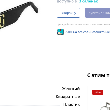
Доступно в
3 салонах
В корзину
Купить в 1 кл
Цена действительна только для интернет-м
-50% на все солнцезащитные
С этим 
Женский
-15%
Квадратные
Пластик