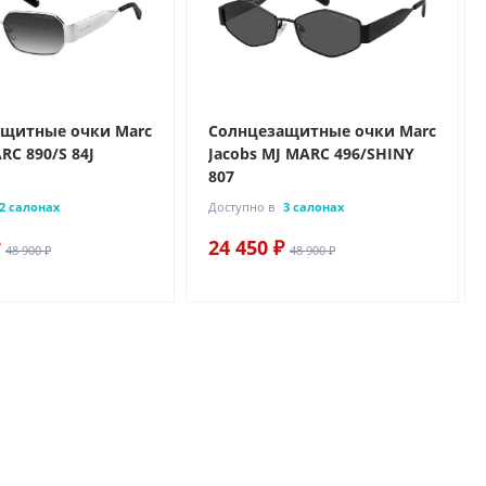
щитные очки Marc
Солнцезащитные очки Marc
RC 890/S 84J
Jacobs MJ MARC 496/SHINY
807
2 салонах
Доступно в
3 салонах
24 450 ₽
48 900 ₽
48 900 ₽