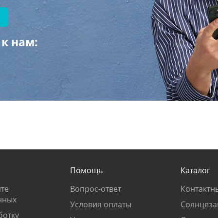
к нам:
Помощь
Каталог
те
Вопрос-ответ
Контактн
нных
Условия оплаты
Солнцеза
ботку