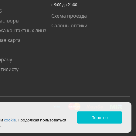
с 9:00 до 21:00
S
Схема проезда
растворы
Салоны оптики
жа контактных линз
ая карта
врачу
стилисту
Понятно
ии
cookie
. Продолжая пользоваться
.