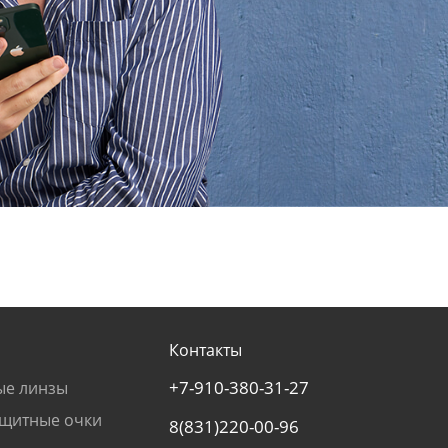
Контакты
+7-910-380-31-27
ые линзы
щитные очки
8(831)220-00-96