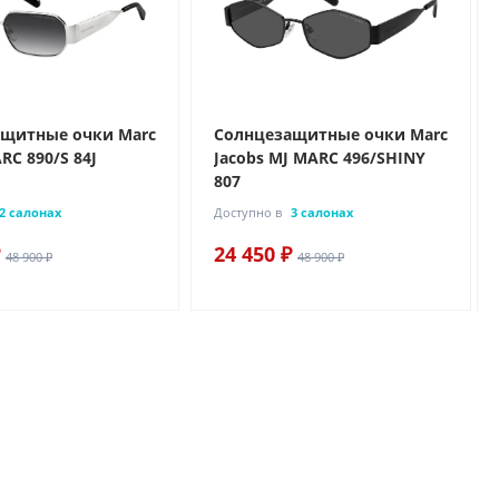
щитные очки Marc
Солнцезащитные очки Marc
RC 890/S 84J
Jacobs MJ MARC 496/SHINY
807
2 салонах
Доступно в
3 салонах
24 450 ₽
48 900 ₽
48 900 ₽