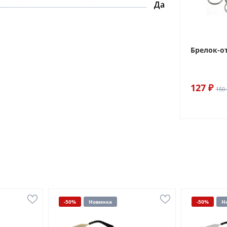
Да
Брелок-о
127 ₽
150 
-50%
Новинка
-50%
Н