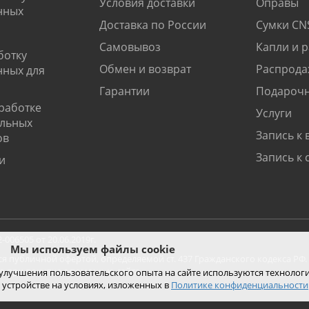
Условия доставки
Оправы
нных
Доставка по России
Сумки CN
Самовывоз
Капли и 
ботку
Обмен и возврат
Распрода
нных для
Гарантии
Подарочн
работке
Услуги
альных
Запись к 
ов
Запись к 
и
06505 от 20.06.2019г.
Мы используем файлы cookie
ся публичной офертой, определяемой ст. 437 Гражданского кодекса РФ.
ко при покупке с помощью сайта.
 улучшения пользовательского опыта на сайте используются технолог
 устройстве на условиях, изложенных в
Политике конфиденциальности