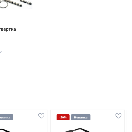
твертка
₽
овинка
-50%
Новинка