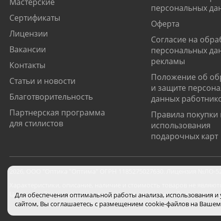
Мастерские
персональных да
Сертификаты
Оферта
Лицензии
Согласие на обра
Вакансии
персональных да
рекламы
Контакты
Положение об об
Статьи и новости
и защите персон
Благотворительность
данных работник
Партнерская программа
Правила покупки 
для стилистов
использования
подарочных карт
2026
,
ООО "Оптика "Оптима"
ОГРН 1185275027630. Лицензия №ЛО-52-0
Характеристики, описание, наличие и стоимость товаров не являют
Цены на сайте могут отличаться от цен в салонах и действуют толь
Для обеспечения оптимальной работы анализа, использования и
сайтом, Вы соглашаетесь с размещением cookie-файлов на Вашем