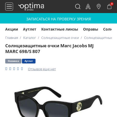
0
ЗАПИСАТЬСЯ НА ПРОВЕРКУ ЗРЕНИЯ
Акции
Аутлет
Контактные линзы
Оправы
Солнц
Главная
Каталог
Солнцезащитные очки
Солнцезащитные очк
Солнцезащитные очки Marc Jacobs MJ
MARC 698/S 807
Новинка
Аутлет
Отзывов еще нет