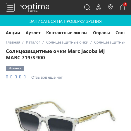
0
ЗАПИСАТЬСЯ НА ПРОВЕРКУ ЗРЕНИЯ
Акции
Аутлет
Контактные линзы
Оправы
Солнц
Главная
Каталог
Солнцезащитные очки
Солнцезащитные очк
Солнцезащитные очки Marc Jacobs MJ
MARC 719/S 900
Новинка
Отзывов еще нет