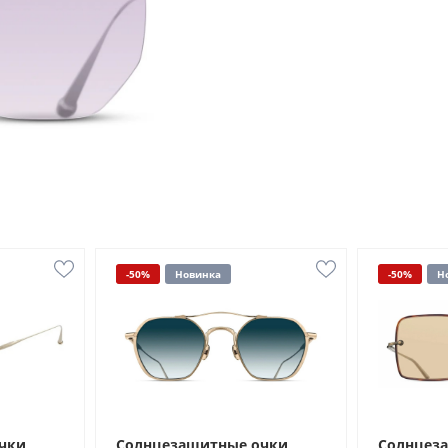
-50%
Новинка
-50%
Н
чки
Солнцезащитные очки
Солнцез