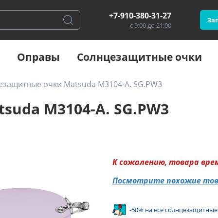
+7-910-380-31-27
Зап
с 9:00 до 21:00
Оправы
Солнцезащитные очки
езащитные очки Matsuda M3104-A. SG.PW3
suda M3104-A. SG.PW3
К сожалению, товара вре
Посмотрите похожие то
-50% на все солнцезащитные