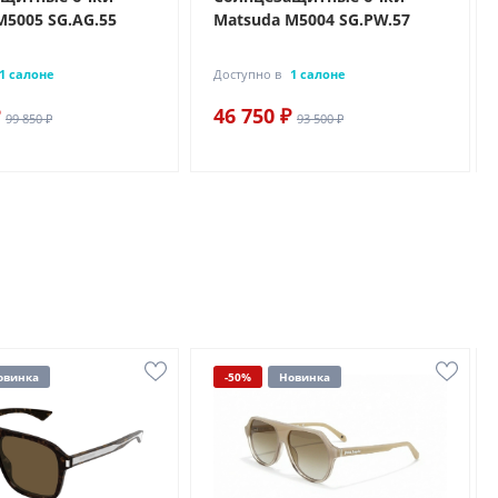
M5005 SG.AG.55
Matsuda M5004 SG.PW.57
1 салоне
Доступно в
1 салоне
46 750 ₽
99 850 ₽
93 500 ₽
овинка
-50%
Новинка