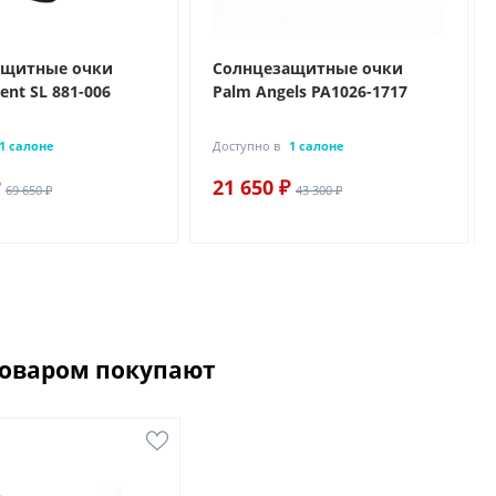
ащитные очки
Солнцезащитные очки
rent SL 881-006
Palm Angels PA1026-1717
1 салоне
Доступно в
1 салоне
21 650 ₽
69 650 ₽
43 300 ₽
товаром покупают