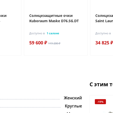
чки
Солнцезащитные очки
Солнцез
4
Kuboraum Maske D76.SG.DT
Saint Lau
Доступно в
1 салоне
Доступно в
59 600 ₽
34 825 ₽
119 200 ₽
С этим 
Женский
-15%
Круглые