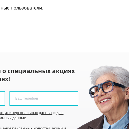
нные пользователи.
 о специальных акциях
ях!
защите персональных данных
и
даю
альных данных
учение рекламных новостей
, акций и