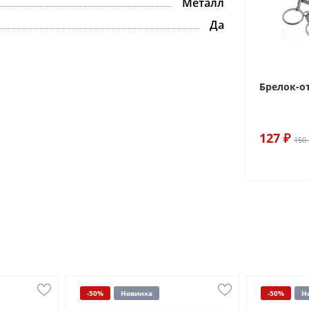
Металл
Да
Брелок-о
127 ₽
150 
-50%
Новинка
-50%
Н