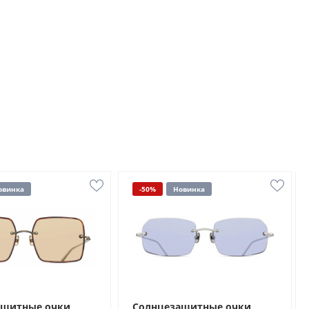
овинка
-50%
Новинка
ащитные очки
Солнцезащитные очки