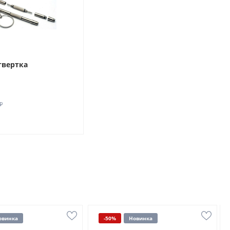
твертка
₽
овинка
-50%
Новинка