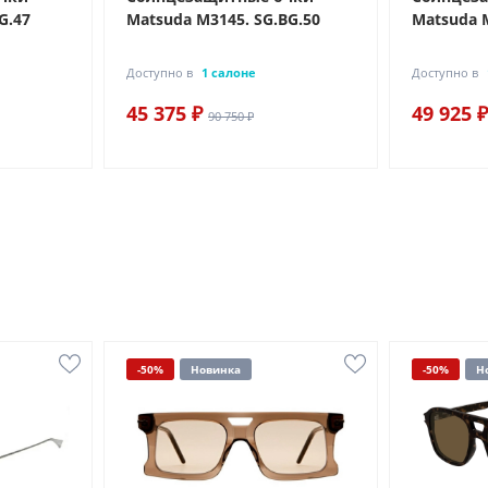
G.47
Matsuda M3145. SG.BG.50
Matsuda 
Доступно в
1 салоне
Доступно в
45 375 ₽
49 925 ₽
90 750 ₽
-50%
Новинка
-50%
Н