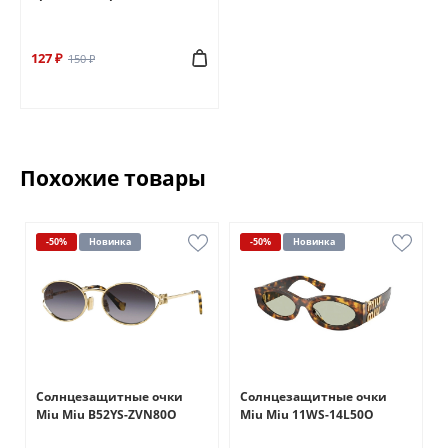
127 ₽
150 ₽
Похожие товары
-50%
Новинка
-50%
Новинка
Солнцезащитные очки
Солнцезащитные очки
5
Miu Miu B52YS-ZVN80O
Miu Miu 11WS-14L50O