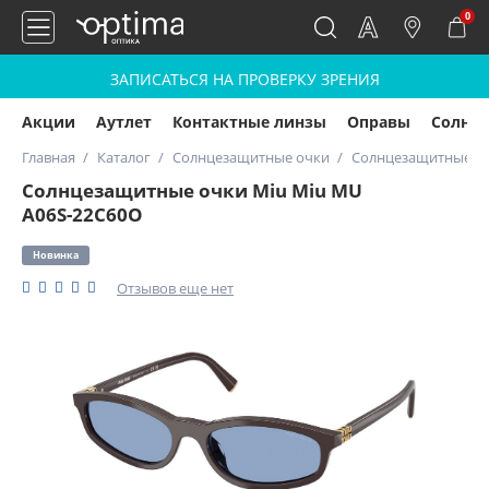
0
ЗАПИСАТЬСЯ НА ПРОВЕРКУ ЗРЕНИЯ
Акции
Аутлет
Контактные линзы
Оправы
Солнц
Главная
Каталог
Солнцезащитные очки
Солнцезащитные оч
Солнцезащитные очки Miu Miu MU
A06S-22C60O
Новинка
Отзывов еще нет