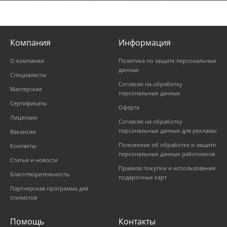
Компания
Информация
О компании
Политика по защите персональных
данных
Специалисты
Согласие на обработку
Мастерские
персональных данных
Сертификаты
Оферта
Лицензии
Согласие на обработку
персональных данных для рекламы
Вакансии
Положение об обработке и защите
Контакты
персональных данных работников
Статьи и новости
Правила покупки и использования
Благотворительность
подарочных карт
Партнерская программа для
стилистов
Помощь
Контакты