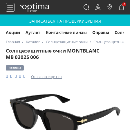
0
ЗАПИСАТЬСЯ НА ПРОВЕРКУ ЗРЕНИЯ
Акции
Аутлет
Контактные линзы
Оправы
Солнц
Главная
Каталог
Солнцезащитные очки
Солнцезащитные о
Солнцезащитные очки MONTBLANC
MB 0302S 006
Новинка
Отзывов еще нет