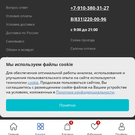
+7-910-380-31-27
Вопрос-ответ
Условия оплаты
8(831)220-00-96
Условия доставки
с 9:00 до 21:00
Доставка по России
Схема проезда
Самовывоз
Салоны оптики
Обмен и возврат
Гарантии
Мы используем файлы cookie
Для обеспечения оптимальной работы анализа, использования и
2026
,
ООО "Оптика "Оптима"
ОГРН 1185275027630. Лицензия
улучшения пользовательского опыта на сайте используются
№ЛО-52-006505 от 20.06.2019г.
технологии
cookie
. Продолжая пользоваться сайтом, Вы
соглашаетесь с размещением cookie-файлов на Вашем устройстве
Характеристики, описание, наличие и стоимость товаров не
на условиях, изложенных в
Политике конфиденциальности
.
являются публичной офертой, определяемой ст. 437
Гражданского кодекса РФ.
Понятно
Цены на сайте могут отличаться от цен в салонах и действуют
только при покупке с помощью сайта.
0
0
Главная
Каталог
Корзина
Избранное
Профиль