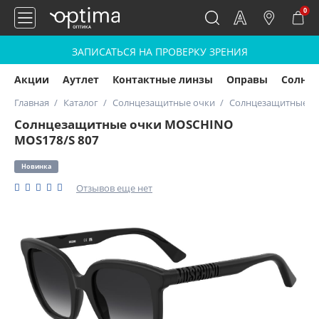
0
ЗАПИСАТЬСЯ НА ПРОВЕРКУ ЗРЕНИЯ
Акции
Аутлет
Контактные линзы
Оправы
Солнц
Главная
Каталог
Солнцезащитные очки
Солнцезащитные о
Солнцезащитные очки MOSCHINO
MOS178/S 807
Новинка
Отзывов еще нет