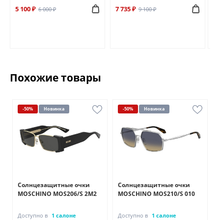
5 100 ₽
7 735 ₽
6 
6 000 ₽
9 100 ₽
Похожие товары
-50%
Новинка
-50%
Новинка
Солнцезащитные очки
Солнцезащитные очки
MOSCHINO MOS206/S 2M2
MOSCHINO MOS210/S 010
Доступно в
1 салоне
Доступно в
1 салоне