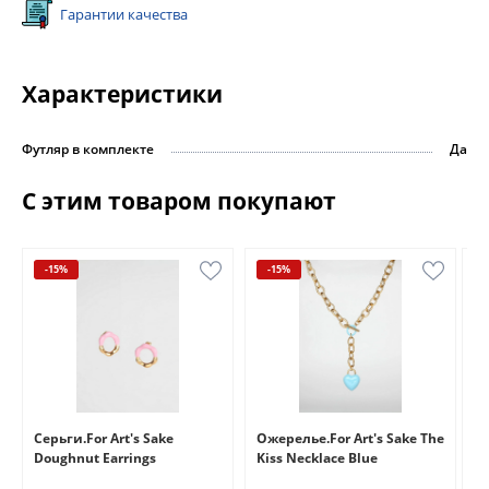
Гарантии качества
Характеристики
Футляр в комплекте
Да
С этим товаром покупают
-15%
-15%
e
Серьги.For Art's Sake
Ожерелье.For Art's Sake The
Бр
Doughnut Earrings
Kiss Necklace Blue
Br