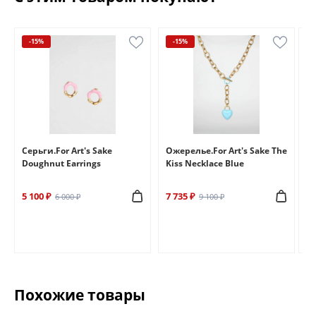
-15%
-15%
e
Серьги.For Art's Sake
Ожерелье.For Art's Sake The
Бр
Doughnut Earrings
Kiss Necklace Blue
Br
5 100 ₽
7 735 ₽
6 
6 000 ₽
9 100 ₽
Похожие товары