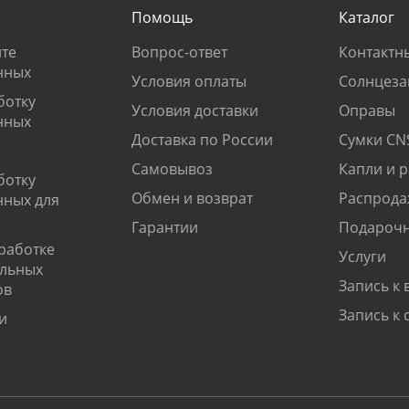
Помощь
Каталог
те
Вопрос-ответ
Контактн
нных
Условия оплаты
Солнцеза
ботку
Условия доставки
Оправы
нных
Доставка по России
Сумки CN
Самовывоз
Капли и 
ботку
Обмен и возврат
Распрода
нных для
Гарантии
Подарочн
работке
Услуги
альных
Запись к 
ов
Запись к 
и