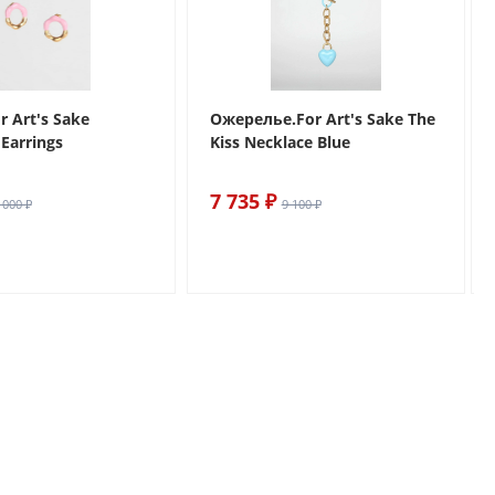
r Art's Sake
Ожерелье.For Art's Sake The
Earrings
Kiss Necklace Blue
7 735 ₽
 000 ₽
9 100 ₽