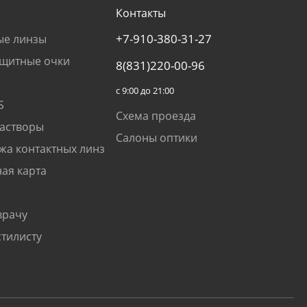
Контакты
+7-910-380-31-27
ые линзы
щитные очки
8(831)220-00-96
с 9:00 до 21:00
S
Схема проезда
растворы
Салоны оптики
жа контактных линз
ая карта
врачу
стилисту