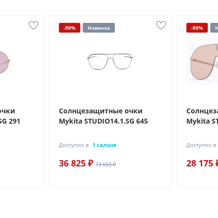
-50%
Новинка
-50%
очки
Солнцезащитные очки
Солнцез
SG 291
Mykita STUDIO14.1.SG 645
Mykita S
Доступно в
1 салоне
Доступно в
36 825 ₽
28 175 
73 650 ₽