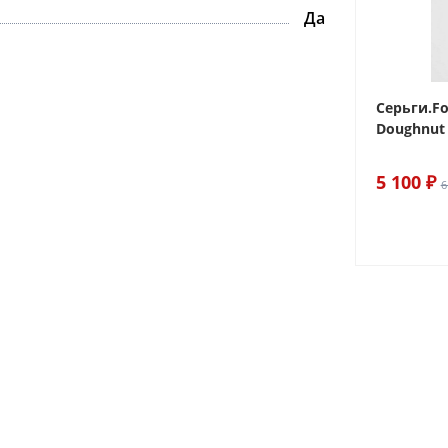
Да
 Sake The
Браслет For Art's Sake Olive
Серьги.Fo
Bracelet Gold
Doughnut 
6 290 ₽
5 100 ₽
7 400 ₽
6