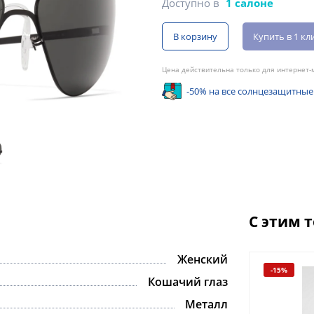
Доступно в
1 салоне
В корзину
Купить в 1 кл
Цена действительна только для интернет-м
-50% на все солнцезащитные
С этим 
Женский
-15%
-15%
Кошачий глаз
Металл