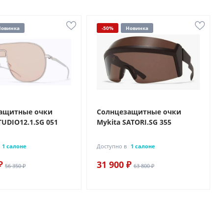
Новинка
-50%
Новинка
ащитные очки
Солнцезащитные очки
TUDIO12.1.SG 051
Mykita SATORI.SG 355
1 салоне
Доступно в
1 салоне
₽
31 900 ₽
56 350 ₽
63 800 ₽