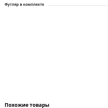
Футляр в комплекте
Ожерелье.For Art's
Kiss Necklace Blue
7 735 ₽
9 100 ₽
Похожие товары