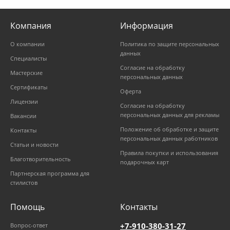
Компания
Информация
О компании
Политика по защите персональных
данных
Специалисты
Согласие на обработку
Мастерские
персональных данных
Сертификаты
Оферта
Лицензии
Согласие на обработку
персональных данных для рекламы
Вакансии
Положение об обработке и защите
Контакты
персональных данных работников
Статьи и новости
Правила покупки и использования
Благотворительность
подарочных карт
Партнерская программа для
стилистов
Помощь
Контакты
+7-910-380-31-27
Вопрос-ответ