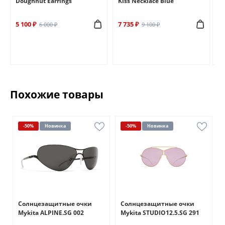
Doughnut Earrings
Kiss Necklace Blue
Br
5 100 ₽
7 735 ₽
6 
6 000 ₽
9 100 ₽
Похожие товары
-50%
Новинка
-50%
Новинка
Солнцезащитные очки
Солнцезащитные очки
Mykita ALPINE.SG 002
Mykita STUDIO12.5.SG 291