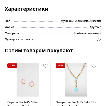
Характеристики
Пол
Мужской, Женский, Унисекс
Форма
Круглые
Материал
Комбинированный
Футляр в комплекте
Да
С этим товаром покупают
-15%
-15%
e
Серьги.For Art's Sake
Ожерелье.For Art's Sake The
Бр