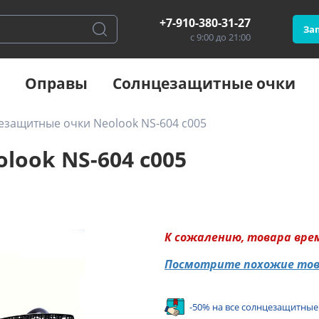
+7-910-380-31-27
Зап
с 9:00 до 21:00
Оправы
Солнцезащитные очки
езащитные очки Neolook NS-604 c005
ook NS-604 c005
К сожалению, товара вре
Посмотрите похожие то
-50% на все солнцезащитные