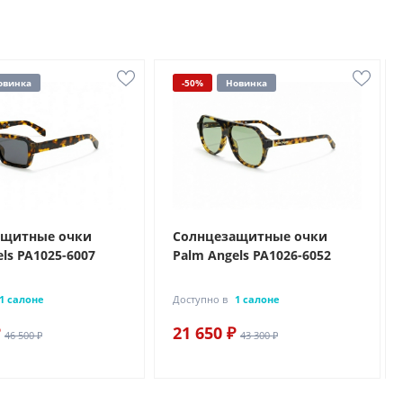
овинка
-50%
Новинка
ащитные очки
Солнцезащитные очки
ls PA1025-6007
Palm Angels PA1026-6052
1 салоне
Доступно в
1 салоне
21 650 ₽
46 500 ₽
43 300 ₽