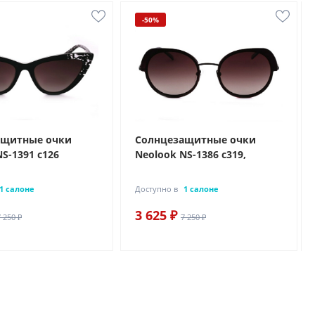
-50%
ащитные очки
Солнцезащитные очки
S-1391 с126
Neolook NS-1386 с319,
1 салоне
Доступно в
1 салоне
3 625 ₽
7 250 ₽
7 250 ₽