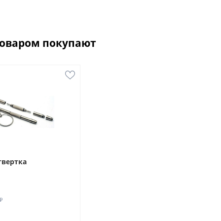
товаром покупают
твертка
₽