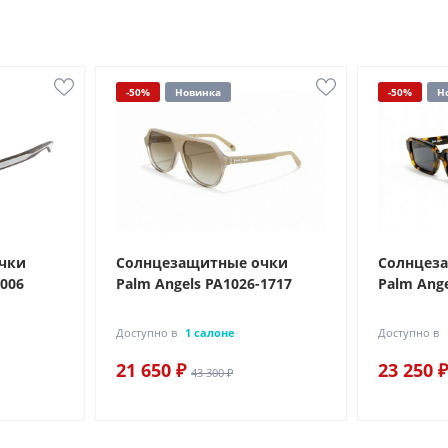
-50%
Новинка
-50%
Н
чки
Солнцезащитные очки
Солнцез
-006
Palm Angels PA1026-1717
Palm Ange
Доступно в
1 салоне
Доступно в
21 650 ₽
23 250 ₽
43 300 ₽