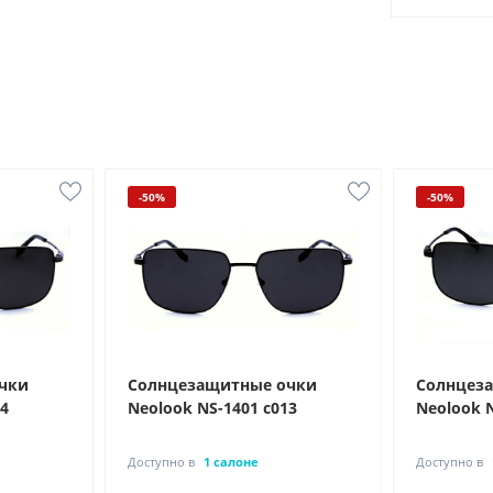
-50%
-50%
чки
Солнцезащитные очки
Солнцез
04
Neolook NS-1401 с013
Neolook N
Доступно в
1 салоне
Доступно в