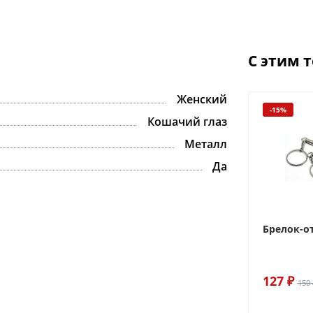
С этим 
Женский
-15%
Кошачий глаз
Металл
Да
Брелок-о
127 ₽
150 