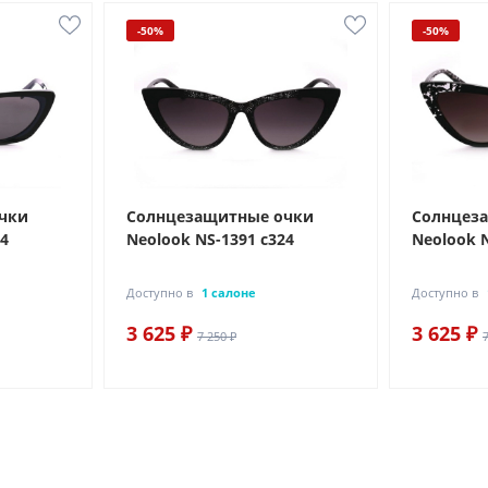
-50%
-50%
чки
Солнцезащитные очки
Солнцез
14
Neolook NS-1391 с324
Neolook N
Доступно в
1 салоне
Доступно в
3 625 ₽
3 625 ₽
7 250 ₽