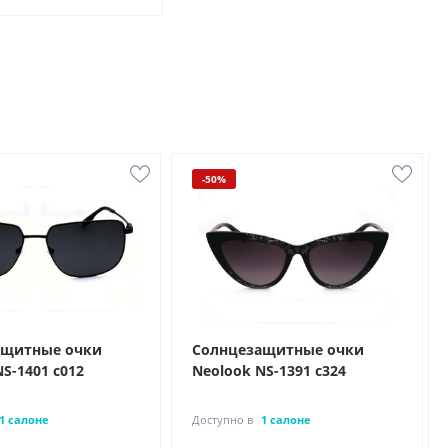
-50%
ащитные очки
Солнцезащитные очки
S-1401 с012
Neolook NS-1391 с324
1 салоне
Доступно в
1 салоне