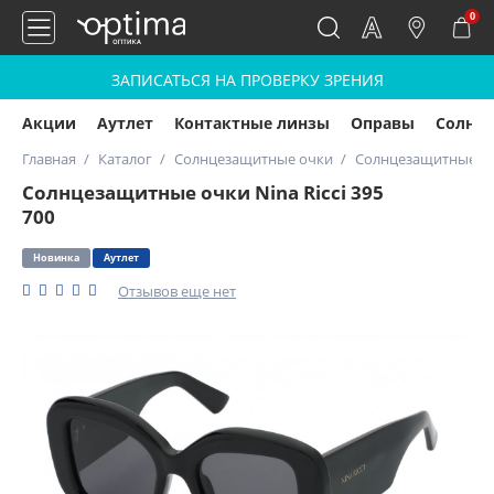
0
ЗАПИСАТЬСЯ НА ПРОВЕРКУ ЗРЕНИЯ
Акции
Аутлет
Контактные линзы
Оправы
Солнц
Главная
Каталог
Солнцезащитные очки
Солнцезащитные очки
Солнцезащитные очки Nina Ricci 395
700
Новинка
Аутлет
Отзывов еще нет