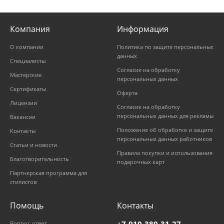
Компания
Информация
О компании
Политика по защите персональных
данных
Специалисты
Согласие на обработку
Мастерские
персональных данных
Сертификаты
Оферта
Лицензии
Согласие на обработку
персональных данных для рекламы
Вакансии
Положение об обработке и защите
Контакты
персональных данных работников
Статьи и новости
Правила покупки и использования
Благотворительность
подарочных карт
Партнерская программа для
стилистов
Помощь
Контакты
+7-910-380-31-27
Вопрос-ответ